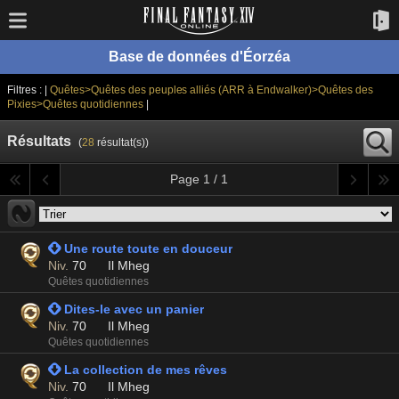
Base de données d'Éorzéa
Filtres : |
Quêtes>Quêtes des peuples alliés (ARR à Endwalker)>Quêtes des
Pixies>Quêtes quotidiennes
|
Résultats
(
28
résultat(s))
Page 1 / 1
 Une route toute en douceur
Niv.
70
Il Mheg
Quêtes quotidiennes
 Dites-le avec un panier
Niv.
70
Il Mheg
Quêtes quotidiennes
 La collection de mes rêves
Niv.
70
Il Mheg