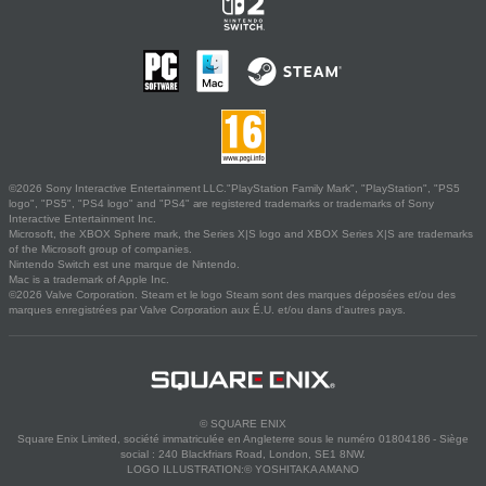
©2026 Sony Interactive Entertainment LLC."PlayStation Family Mark", "PlayStation", "PS5
logo", "PS5", "PS4 logo" and "PS4" are registered trademarks or trademarks of Sony
Interactive Entertainment Inc.
Microsoft, the XBOX Sphere mark, the Series X|S logo and XBOX Series X|S are trademarks
of the Microsoft group of companies.
Nintendo Switch est une marque de Nintendo.
Mac is a trademark of Apple Inc.
©2026 Valve Corporation. Steam et le logo Steam sont des marques déposées et/ou des
marques enregistrées par Valve Corporation aux É.U. et/ou dans d'autres pays.
© SQUARE ENIX
Square Enix Limited, société immatriculée en Angleterre sous le numéro 01804186 - Siège
social : 240 Blackfriars Road, London, SE1 8NW.
LOGO ILLUSTRATION:© YOSHITAKA AMANO