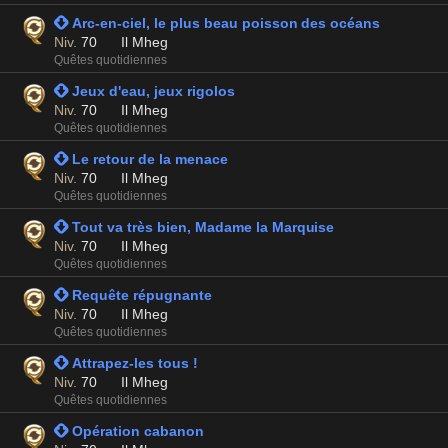
 Arc-en-ciel, le plus beau poisson des océans
Niv.
70
Il Mheg
Quêtes quotidiennes
 Jeux d'eau, jeux rigolos
Niv.
70
Il Mheg
Quêtes quotidiennes
 Le retour de la menace
Niv.
70
Il Mheg
Quêtes quotidiennes
 Tout va très bien, Madame la Marquise
Niv.
70
Il Mheg
Quêtes quotidiennes
 Requête répugnante
Niv.
70
Il Mheg
Quêtes quotidiennes
 Attrapez-les tous !
Niv.
70
Il Mheg
Quêtes quotidiennes
 Opération cabanon