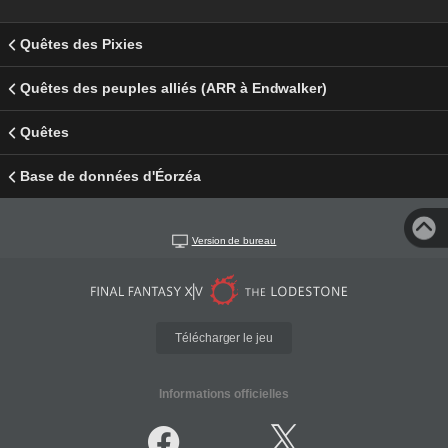
Quêtes des Pixies
Quêtes des peuples alliés (ARR à Endwalker)
Quêtes
Base de données d'Éorzéa
Version de bureau
Télécharger le jeu
Informations officielles