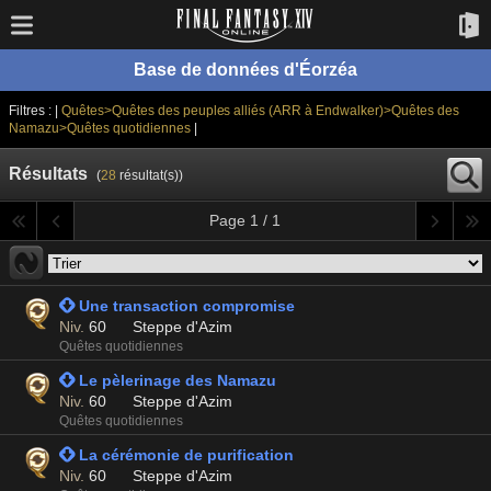
Base de données d'Éorzéa
Filtres : |
Quêtes>Quêtes des peuples alliés (ARR à Endwalker)>Quêtes des
Namazu>Quêtes quotidiennes
|
Résultats
(
28
résultat(s))
Page 1 / 1
 Une transaction compromise
Niv.
60
Steppe d'Azim
Quêtes quotidiennes
 Le pèlerinage des Namazu
Niv.
60
Steppe d'Azim
Quêtes quotidiennes
 La cérémonie de purification
Niv.
60
Steppe d'Azim