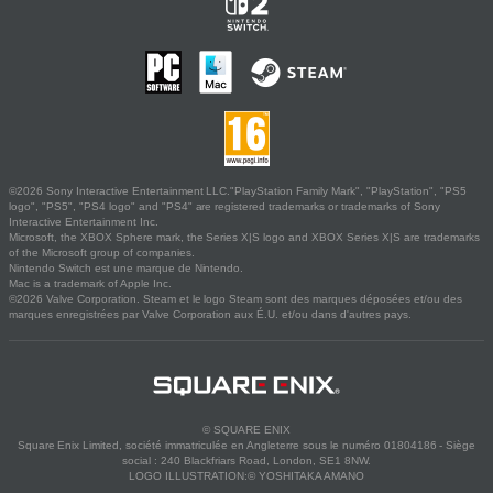
©2026 Sony Interactive Entertainment LLC."PlayStation Family Mark", "PlayStation", "PS5
logo", "PS5", "PS4 logo" and "PS4" are registered trademarks or trademarks of Sony
Interactive Entertainment Inc.
Microsoft, the XBOX Sphere mark, the Series X|S logo and XBOX Series X|S are trademarks
of the Microsoft group of companies.
Nintendo Switch est une marque de Nintendo.
Mac is a trademark of Apple Inc.
©2026 Valve Corporation. Steam et le logo Steam sont des marques déposées et/ou des
marques enregistrées par Valve Corporation aux É.U. et/ou dans d'autres pays.
© SQUARE ENIX
Square Enix Limited, société immatriculée en Angleterre sous le numéro 01804186 - Siège
social : 240 Blackfriars Road, London, SE1 8NW.
LOGO ILLUSTRATION:© YOSHITAKA AMANO