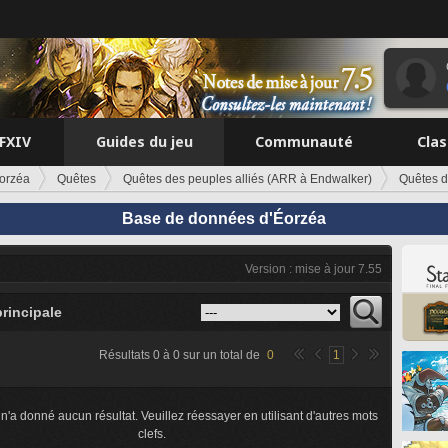
FFXIV
Guides du jeu
Communauté
Cla
orzéa
Quêtes
Quêtes des peuples alliés (ARR à Endwalker)
Quêtes 
Base de données d'Éorzéa
Version : mise à jour 7.55
principale
Résultats
0
à
0
sur un total de
0
1
n'a donné aucun résultat. Veuillez réessayer en utilisant d'autres mots
clefs.