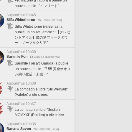
Pro Mizuno (
Ixion) a publié un
nouvel article : "イフリート".
Aujourd'hui 10h45
Silfa Whitethorne
Belias [Meteor]
Silfa Whitethorne (
Belias) a
publié un nouvel article : "【クレセ
ントアイル】魔の塔フォークタワ
ー ノーマルクリア".
Aujourd'hui 10h39
Sarimile Fon
Garuda [Elemental]
Sarimile Fon (
Garuda) a publié
un nouvel article : "7.55 黄金オオヌ
シ釣り生活（未完）".
Aujourd'hui 10h38
La compagnie libre "StillWeWalk"
(Valefor) a été créée.
Aujourd'hui 10h37
La compagnie libre "Section
MCMXXI" (Raiden) a été créée.
Aujourd'hui 10h35
Banana Seven
Bahamut [Gaia]