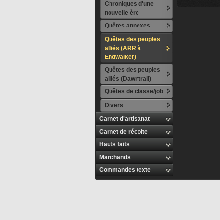
Chroniques d'une
nouvelle ère
Quêtes annexes
Quêtes des peuples
alliés (ARR à
Endwalker)
Quêtes des peuples
alliés (Dawntrail)
Quêtes de classe/job
Divers
Carnet d'artisanat
Carnet de récolte
Hauts faits
Marchands
Commandes texte