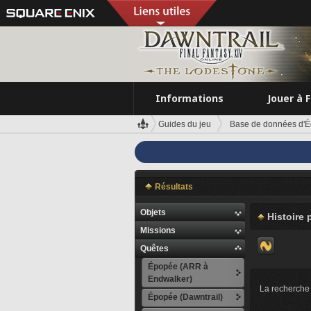
Informations
Jouer à 
Guides du jeu
Base de données d'É
Résultats
Objets
Histoire 
Missions
Quêtes
Épopée (ARR à
Endwalker)
La recherche 
Épopée (Dawntrail)