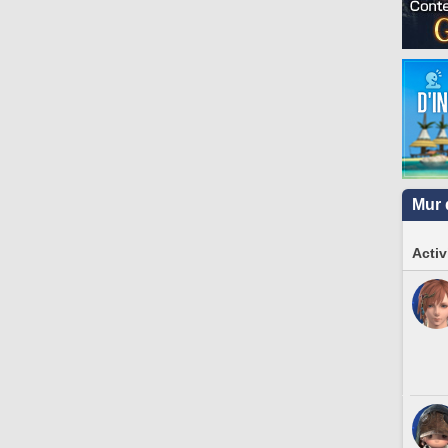
Mur 
Activ