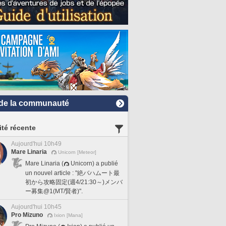
de la communauté
ité récente
Aujourd'hui 10h49
Mare Linaria
Unicorn [Meteor]
Mare Linaria (
Unicorn) a publié
un nouvel article : "絶バハムート最
初から攻略固定(週4/21:30～)メンバ
ー募集@1(MT/賢者)".
Aujourd'hui 10h45
Pro Mizuno
Ixion [Mana]