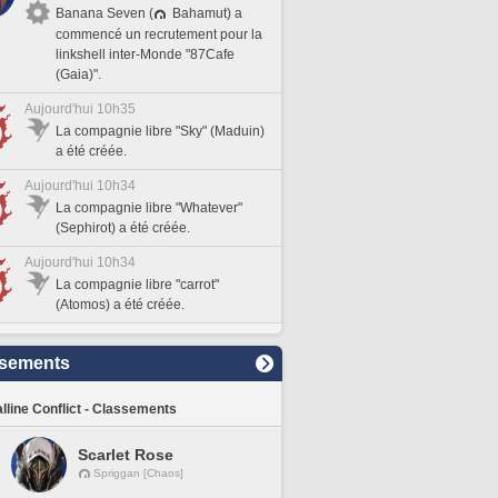
Banana Seven (
Bahamut) a
commencé un recrutement pour la
linkshell inter-Monde "87Cafe
(Gaia)".
Aujourd'hui 10h35
La compagnie libre "Sky" (Maduin)
a été créée.
Aujourd'hui 10h34
La compagnie libre "Whatever"
(Sephirot) a été créée.
Aujourd'hui 10h34
La compagnie libre "carrot"
(Atomos) a été créée.
sements
lline Conflict - Classements
Scarlet Rose
Spriggan [Chaos]