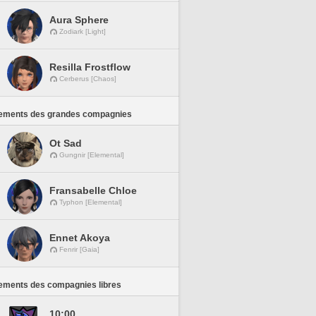
Aura Sphere
Zodiark [Light]
Resilla Frostflow
Cerberus [Chaos]
ements des grandes compagnies
Ot Sad
Gungnir [Elemental]
Fransabelle Chloe
Typhon [Elemental]
Ennet Akoya
Fenrir [Gaia]
ements des compagnies libres
10:00