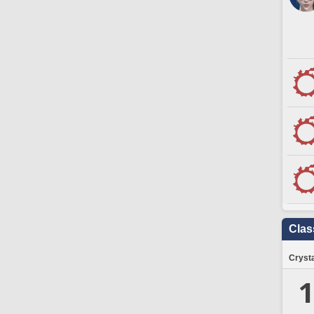
Clas
Crysta
1