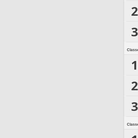
2
3
Class
1
2
3
Class