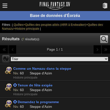
Base de données d'Éorzéa
Filtres : |
Quêtes>Quêtes des peuples alliés (ARR à Endwalker)>Quêtes des
Namazu>Histoire principale
|
Résultats
(
7
résultat(s))
Page 1 / 1
Comme un Namazu dans la steppe
Niv.
60
Steppe d'Azim
Histoire principale
 Tenue de fête exigée
Niv.
60
Steppe d'Azim
Histoire principale
 Demandez le programme
Niv.
60
Steppe d'Azim