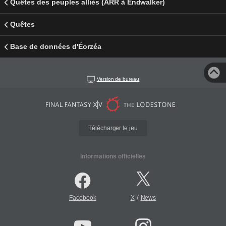
Quêtes des peuples alliés (ARR à Endwalker)
Quêtes
Base de données d'Éorzéa
Version de bureau
Télécharger le jeu
Informations officielles
/
Facebook
X
News