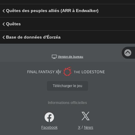
Quêtes des peuples alliés (ARR à Endwalker)
Quêtes
Base de données d'Éorzéa
Version de bureau
Télécharger le jeu
Informations officielles
/
Facebook
X
News