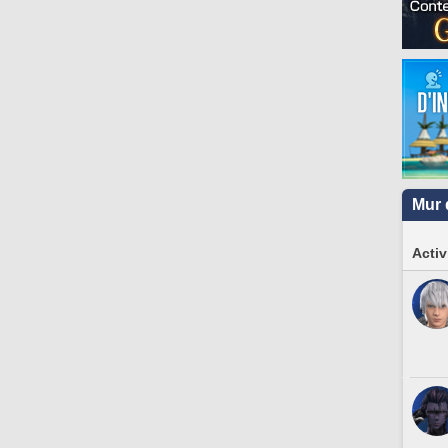
Mur 
Activ