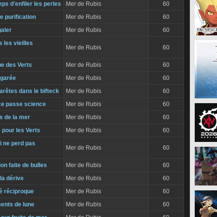
ps d'enfiler les perles
Mer de Rubis
60
e purification
Mer de Rubis
60
galer
Mer de Rubis
60
 les vieilles
Mer de Rubis
60
ue des Verts
Mer de Rubis
60
égarée
Mer de Rubis
60
arêtes dans le bifteck
Mer de Rubis
60
e passe science
Mer de Rubis
60
s de la mer
Mer de Rubis
60
 pour les Verts
Mer de Rubis
60
i ne perd pas
Mer de Rubis
60
n faite de bulles
Mer de Rubis
60
la dérive
Mer de Rubis
60
é réciproque
Mer de Rubis
60
ents de lune
Mer de Rubis
60