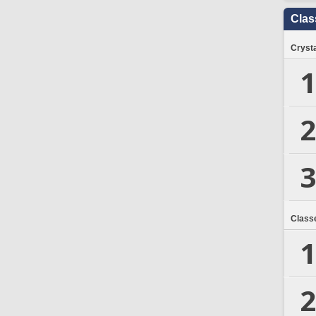
Clas
Crysta
1
2
3
Class
1
2