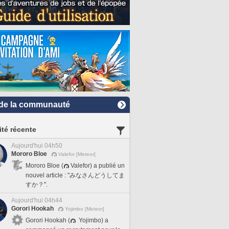
de la communauté
ité récente
Aujourd'hui 04h50
Mororo Bloe
Valefor [Meteor]
Mororo Bloe (
Valefor) a publié un
nouvel article : "みなさんどうしてま
すか？".
Aujourd'hui 04h44
Gorori Hookah
Yojimbo [Meteor]
Gorori Hookah (
Yojimbo) a