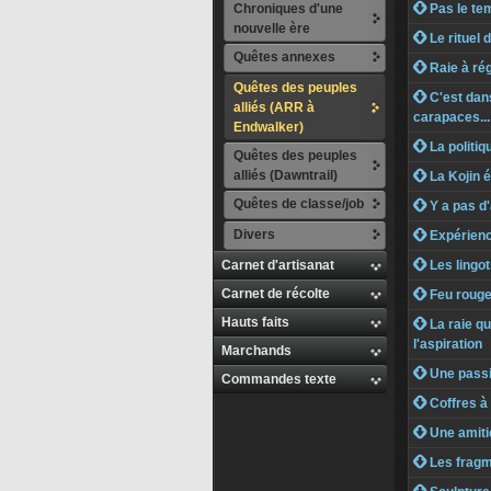
Chroniques d'une
 Pas le tem
nouvelle ère
 Le rituel d
Quêtes annexes
 Raie à ré
Quêtes des peuples
 C'est dans
alliés (ARR à
carapaces...
Endwalker)
 La politiq
Quêtes des peuples
alliés (Dawntrail)
 La Kojin 
Quêtes de classe/job
 Y a pas d'
Divers
 Expérienc
Carnet d'artisanat
 Les lingot
Carnet de récolte
 Feu rouge
Hauts faits
 La raie qu
l'aspiration
Marchands
 Une passio
Commandes texte
 Coffres à 
 Une amiti
 Les fragm