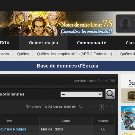
FFXIV
Guides du jeu
Communauté
Cla
orzéa
Quêtes
Quêtes des peuples alliés (ARR à Endwalker)
Quêtes d
Base de données d'Éorzéa
Version : mise à jour 7.55
uotidiennes
Résultats
1
à
24
sur un total de
24
1
Titre
Zone
Niveau
our les Rouges
Mer de Rubis
60