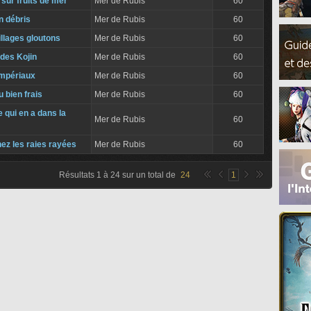
sur fruits de mer
Mer de Rubis
60
n débris
Mer de Rubis
60
llages gloutons
Mer de Rubis
60
des Kojin
Mer de Rubis
60
mpériaux
Mer de Rubis
60
 bien frais
Mer de Rubis
60
 qui en a dans la
Mer de Rubis
60
chez les raies rayées
Mer de Rubis
60
Résultats
1
à
24
sur un total de
24
1