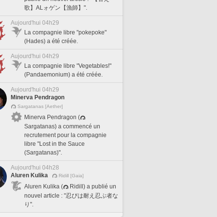
歌】ALォゲン【漁師】".
Aujourd'hui 04h29
La compagnie libre "pokepoke"
(Hades) a été créée.
Aujourd'hui 04h29
La compagnie libre "Vegetables!"
(Pandaemonium) a été créée.
Aujourd'hui 04h29
Minerva Pendragon
Sargatanas [Aether]
Minerva Pendragon (
Sargatanas) a commencé un
recrutement pour la compagnie
libre "Lost in the Sauce
(Sargatanas)".
Aujourd'hui 04h28
Aluren Kulika
Ridill [Gaia]
Aluren Kulika (
Ridill) a publié un
nouvel article : "忍びは耐え忍ぶ者な
り".