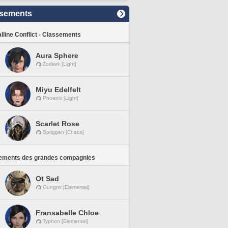
sements
lline Conflict - Classements
Aura Sphere
Zodiark [Light]
Miyu Edelfelt
Phoenix [Light]
Scarlet Rose
Spriggan [Chaos]
ements des grandes compagnies
Ot Sad
Gungnir [Elemental]
Fransabelle Chloe
Typhon [Elemental]