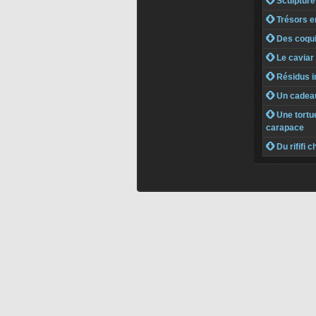
 Sculpture 
 Trésors e
 Des coqui
 Le caviar 
 Résidus i
 Un cadeau
 Une tortue
carapace
 Du rififi 