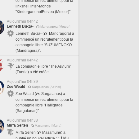
commencé un recrutement pour la
linkshell inter-Monde
"KindergartenofEorzea (Meteor)".
Aujourd'hui 04h42
Lenneth Bu-za-
Mandragora [Meteor]
Lenneth Bu-za- (
Mandragora) a
commencé un recrutement pour la
compagnie libre "SUZUMENOKO
(Mandragora)".
Aujourd'hui 04h42
La compagnie libre "The Asylum"
(Faerie) a été créée.
Aujourd'hui 04h39
Zoe Weald
Sargatanas [Aether]
Zoe Weald (
Sargatanas) a
commencé un recrutement pour la
compagnie libre "Halligrade
(Sargatanas)".
Aujourd'hui 04h38
Mirfa Seiten
Masamune [Mana]
Mirfa Seiten (
Masamune) a
publié un nouvel article : "【替え