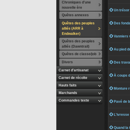
Chroniques d'une
nouvelle ère
 Un trésor
Quêtes annexes
Quêtes des peuples
 Des fondat
alliés (ARR à
Endwalker)
 Vanniers
Quêtes des peuples
alliés (Dawntrail)
 Au pied d
Quêtes de classe/job
Divers
 Des travai
Carnet d'artisanat
 À coups d
Carnet de récolte
Hauts faits
 Monture 
Marchands
Commandes texte
 Pavé de b
 L'ivresse 
 Quand la t