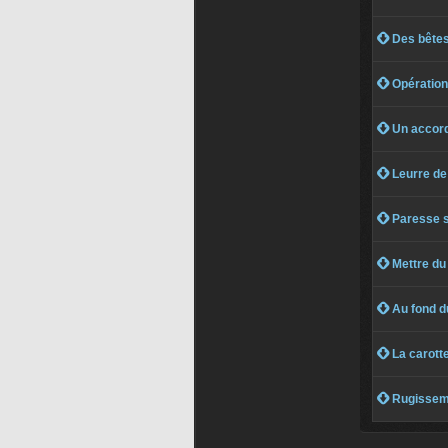
 Des bêtes
 Opération
 Un accord
 Leurre de 
 Paresse s
 Mettre du
 Au fond d
 La carotte
 Rugissem