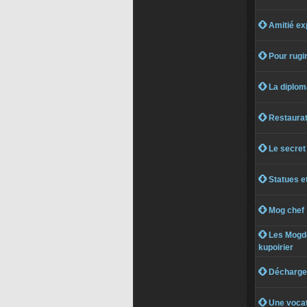
 Amitié ex
 Pour rugir
 La diplom
 Restaurat
 Le secret 
 Statues e
 Mog chef
 Les Mogde
kupoirier
 Décharge
 Une vocati