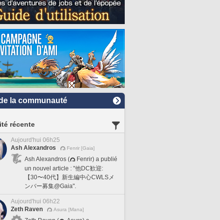
de la communauté
ité récente
Aujourd'hui 06h25
Ash Alexandros
Fenrir [Gaia]
Ash Alexandros (
Fenrir) a publié
un nouvel article : "他DC歓迎:
【30〜40代】新生編中心CWLSメ
ンバー募集@Gaia".
Aujourd'hui 06h22
Zeth Raven
Asura [Mana]