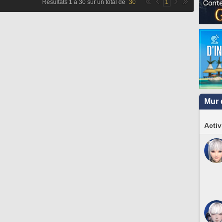
Résultats
1
à
30
sur un total de
30
1
Mur 
Activ