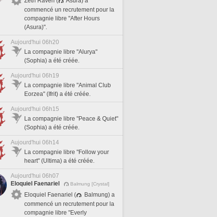
Zeth Raven (
Asura) a
commencé un recrutement pour la
compagnie libre "After Hours
(Asura)".
Aujourd'hui 06h20
La compagnie libre "Alurya"
(Sophia) a été créée.
Aujourd'hui 06h19
La compagnie libre "Animal Club
Eorzea" (Ifrit) a été créée.
Aujourd'hui 06h15
La compagnie libre "Peace & Quiet"
(Sophia) a été créée.
Aujourd'hui 06h14
La compagnie libre "Follow your
heart" (Ultima) a été créée.
Aujourd'hui 06h07
Eloquiel Faenariel
Balmung [Crystal]
Eloquiel Faenariel (
Balmung) a
commencé un recrutement pour la
compagnie libre "Everly