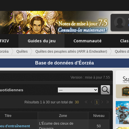
FFXIV
Guides du jeu
Communauté
Cla
orzéa
Quêtes
Quêtes des peuples alliés (ARR à Endwalker)
Quêtes 
Base de données d'Éorzéa
Version : mise à jour 7.55
uotidiennes
Résultats
1
à
30
sur un total de
30
1
Titre
Zone
Niveau
L'Écume des cieux de
eu d'entraînement
50
Dravania