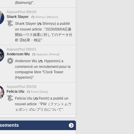
(Balmung)".
Aujourd'hui 06h04
Shark Slayer
Shinryu [Meteor]
Shark Slayer (
Shinryu) a publié
un nouvel article : "2026/08/04応募
開始ハウス抽選に対してのデータ分
析 ③結果・検証".
Aujourd'hui 06h01
Anderson Wu
Hyperion [Primal]
Anderson Wu (
Hyperion) a
commencé un recrutement pour la
compagnie libre "Clock Tower
(Hyperion)".
Aujourd'hui 05h58
Felicia Ulu
Fenrir [Gaia]
Felicia Ulu (
Fenrir) a publié un
nouvel article : "PW（ファントムウ
ェポン）のレプリカについて".
sements