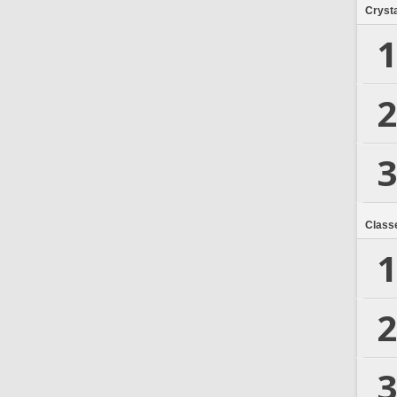
Crysta
1
2
3
Class
1
2
3