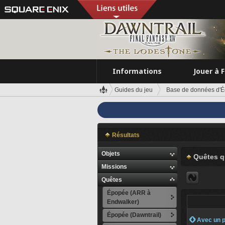
Informations
Jouer à 
Guides du jeu
Base de données d'É
Résultats
Objets
Quêtes q
Missions
Quêtes
Épopée (ARR à
Endwalker)
Épopée (Dawntrail)
 Avec un p