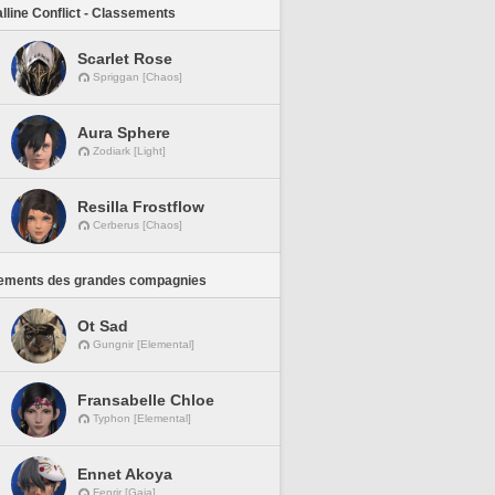
lline Conflict - Classements
Scarlet Rose
Spriggan [Chaos]
Aura Sphere
Zodiark [Light]
Resilla Frostflow
Cerberus [Chaos]
ements des grandes compagnies
Ot Sad
Gungnir [Elemental]
Fransabelle Chloe
Typhon [Elemental]
Ennet Akoya
Fenrir [Gaia]