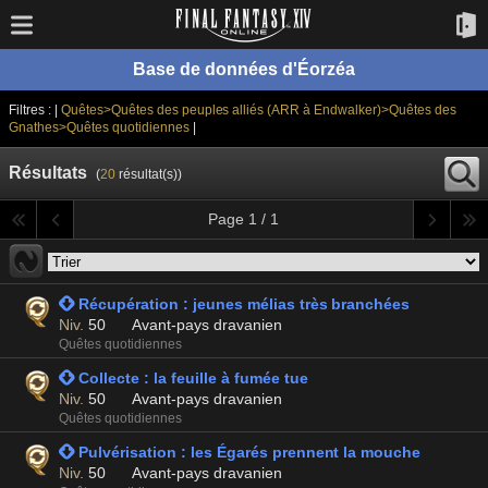
Base de données d'Éorzéa
Filtres : |
Quêtes>Quêtes des peuples alliés (ARR à Endwalker)>Quêtes des
Gnathes>Quêtes quotidiennes
|
Résultats
(
20
résultat(s))
Page 1 / 1
 Récupération : jeunes mélias très branchées
Niv.
50
Avant-pays dravanien
Quêtes quotidiennes
 Collecte : la feuille à fumée tue
Niv.
50
Avant-pays dravanien
Quêtes quotidiennes
 Pulvérisation : les Égarés prennent la mouche
Niv.
50
Avant-pays dravanien