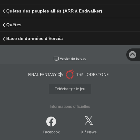
Quêtes des peuples alliés (ARR à Endwalker)
Quêtes
Base de données d'Éorzéa
Version de bureau
Télécharger le jeu
Informations officielles
/
Facebook
X
News