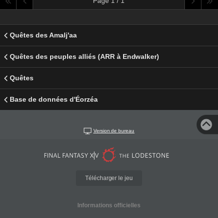
Page 1 / 1
Quêtes des Amalj'aa
Quêtes des peuples alliés (ARR à Endwalker)
Quêtes
Base de données d'Éorzéa
Version de bureau
Télécharger le jeu
Informations officielles