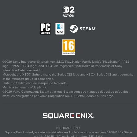
©2026 Sony Interactive Entertainment LLC."PlayStation Family Mark", "PlayStation", "PS5
logo", "PS5", "PS4 logo" and "PS4" are registered trademarks or trademarks of Sony
Interactive Entertainment Inc.
Microsoft, the XBOX Sphere mark, the Series X|S logo and XBOX Series X|S are trademarks
of the Microsoft group of companies.
Nintendo Switch est une marque de Nintendo.
Mac is a trademark of Apple Inc.
©2026 Valve Corporation. Steam et le logo Steam sont des marques déposées et/ou des
marques enregistrées par Valve Corporation aux É.U. et/ou dans d'autres pays.
© SQUARE ENIX
Square Enix Limited, société immatriculée en Angleterre sous le numéro 01804186 - Siège
social : 240 Blackfriars Road, London, SE1 8NW.