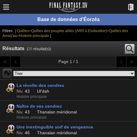
Base de données d'Éorzéa
Filtres : |
Quêtes>Quêtes des peuples alliés (ARR à Endwalker)>Quêtes des
Amalj'aa>Histoire principale
|
Résultats
(
35
résultat(s))
Page 1 / 1
La révolte des cendres
Niv.
43
Ul'dah
Histoire principale
Naître de ses cendres
Niv.
43
Thanalan méridional
Histoire principale
Une inextinguible soif de vengeance
Niv.
46
Thanalan méridional