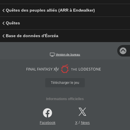
Quêtes des peuples alliés (ARR à Endwalker)
Quêtes
Base de données d'Éorzéa
Version de bureau
Télécharger le jeu
Informations officielles
/
Facebook
X
News