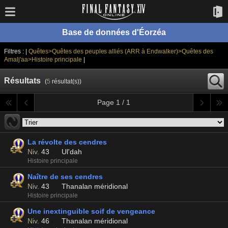
Base de données d'Éorzéa
Filtres : |
Quêtes>Quêtes des peuples alliés (ARR à Endwalker)>Quêtes des
Amalj'aa>Histoire principale
|
Résultats
(
5
résultat(s))
Page 1 / 1
La révolte des cendres
Niv.
43
Ul'dah
Histoire principale
Naître de ses cendres
Niv.
43
Thanalan méridional
Histoire principale
Une inextinguible soif de vengeance
Niv.
46
Thanalan méridional