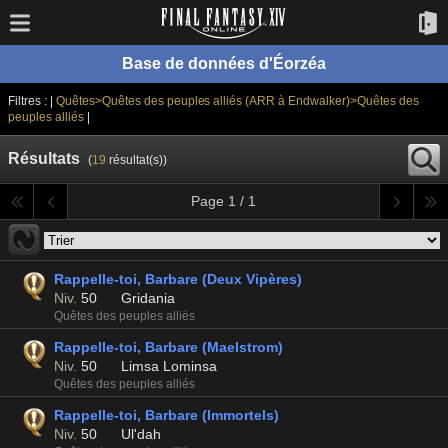
Base de données d'Éorzéa
Filtres : |
Quêtes>Quêtes des peuples alliés (ARR à Endwalker)>Quêtes des
peuples alliés
|
Résultats
(
19
résultat(s))
Page 1 / 1
Rappelle-toi, Barbare (Deux Vipères)
Niv.
50
Gridania
Quêtes des peuples alliés
Rappelle-toi, Barbare (Maelstrom)
Niv.
50
Limsa Lominsa
Quêtes des peuples alliés
Rappelle-toi, Barbare (Immortels)
Niv.
50
Ul'dah