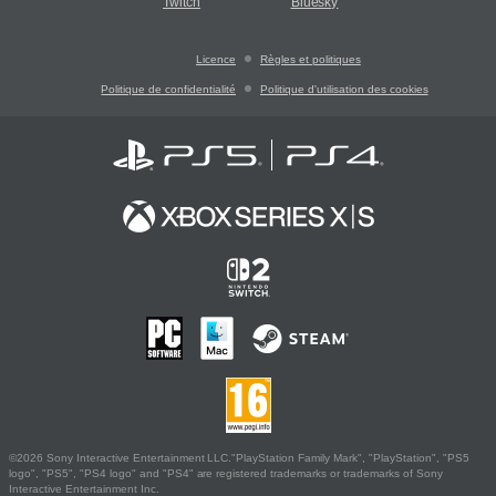
Twitch
Bluesky
Licence
Règles et politiques
Politique de confidentialité
Politique d'utilisation des cookies
©2026 Sony Interactive Entertainment LLC."PlayStation Family Mark", "PlayStation", "PS5
logo", "PS5", "PS4 logo" and "PS4" are registered trademarks or trademarks of Sony
Interactive Entertainment Inc.