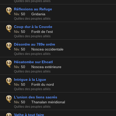
Quêtes des peuples alliés
Réflexions au Refuge
Niv.
50
Gridania
Quêtes des peuples alliés
Coup dur à la Couvée
Niv.
50
Forêt de l'est
Quêtes des peuples alliés
Désordre au 789e ordre
Niv.
50
Noscea occidentale
Quêtes des peuples alliés
Hécatombe sur Ehcatl
Niv.
50
Noscea extérieure
Quêtes des peuples alliés
Intrigue à la Ligue
Niv.
50
Forêt du nord
Quêtes des peuples alliés
L'union des liens sacrés
Niv.
50
Thanalan méridional
Quêtes des peuples alliés
Vathe à tout faire