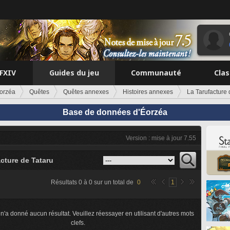
FFXIV
Guides du jeu
Communauté
Cla
orzéa
Quêtes
Quêtes annexes
Histoires annexes
La Tarufacture 
Base de données d'Éorzéa
Version : mise à jour 7.55
cture de Tataru
Résultats
0
à
0
sur un total de
0
1
n'a donné aucun résultat. Veuillez réessayer en utilisant d'autres mots
clefs.