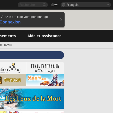
Français
Gérez le profil de votre personnage
Connexion
ssements
Aide et assistance
de Tataru