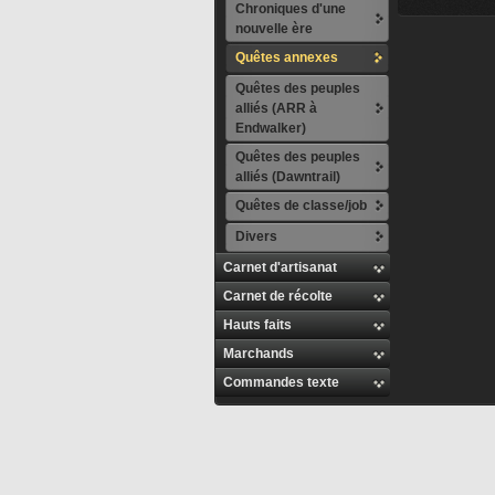
Chroniques d'une
nouvelle ère
Quêtes annexes
Quêtes des peuples
alliés (ARR à
Endwalker)
Quêtes des peuples
alliés (Dawntrail)
Quêtes de classe/job
Divers
Carnet d'artisanat
Carnet de récolte
Hauts faits
Marchands
Commandes texte