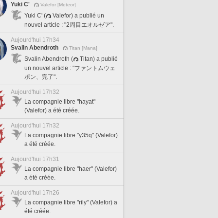
Yuki C'
Valefor [Meteor]
Yuki C' (
Valefor) a publié un
nouvel article : "2周目エオルゼア".
Aujourd'hui 17h34
Svalin Abendroth
Titan [Mana]
Svalin Abendroth (
Titan) a publié
un nouvel article : "ファントムウェ
ポン、完了".
Aujourd'hui 17h32
La compagnie libre "hayat"
(Valefor) a été créée.
Aujourd'hui 17h32
La compagnie libre "y35q" (Valefor)
a été créée.
Aujourd'hui 17h31
La compagnie libre "haer" (Valefor)
a été créée.
Aujourd'hui 17h26
La compagnie libre "rily" (Valefor) a
été créée.