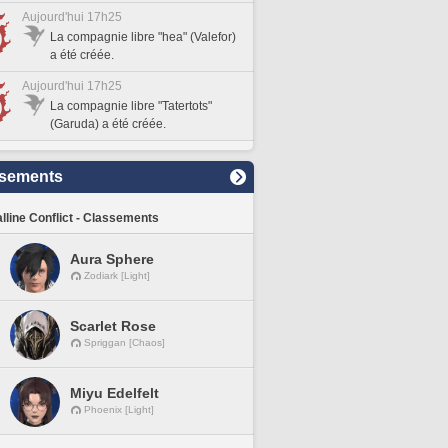
Aujourd'hui 17h25
La compagnie libre "hea" (Valefor)
a été créée.
Aujourd'hui 17h25
La compagnie libre "Tatertots"
(Garuda) a été créée.
sements
lline Conflict - Classements
Aura Sphere
Zodiark [Light]
Scarlet Rose
Spriggan [Chaos]
Miyu Edelfelt
Phoenix [Light]