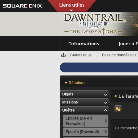
Informations
Jouer à 
Guides du jeu
Base de données d'É
Résultats
Objets
La Tarufa
Missions
Quêtes
Épopée (ARR à
Endwalker)
La recherche 
Épopée (Dawntrail)