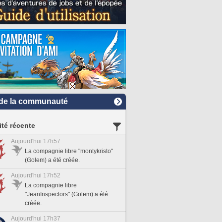
de la communauté
ité récente
Aujourd'hui 17h57
La compagnie libre "montykristo"
(Golem) a été créée.
Aujourd'hui 17h52
La compagnie libre
"JeanInspectors" (Golem) a été
créée.
Aujourd'hui 17h37