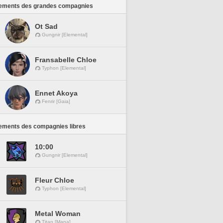
ements des grandes compagnies
Ot Sad
Gungnir [Elemental]
Fransabelle Chloe
Typhon [Elemental]
Ennet Akoya
Fenrir [Gaia]
ements des compagnies libres
10:00
Gungnir [Elemental]
Fleur Chloe
Typhon [Elemental]
Metal Woman
Titan [Mana]