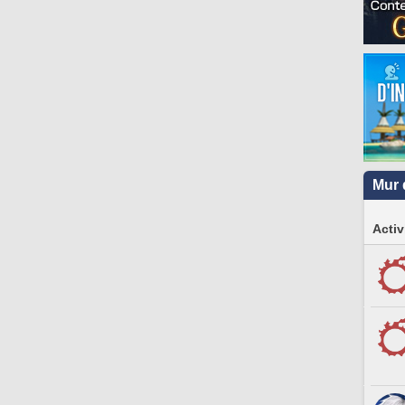
Mur 
Activ