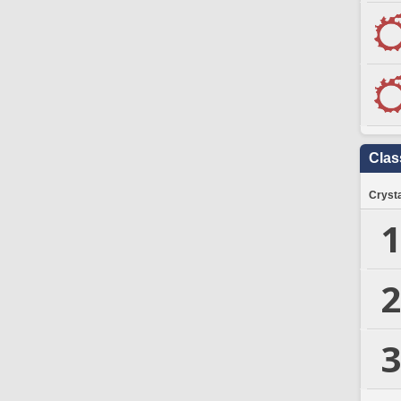
Clas
Crysta
1
2
3