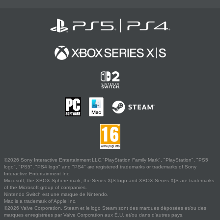
©2026 Sony Interactive Entertainment LLC."PlayStation Family Mark", "PlayStation", "PS5
logo", "PS5", "PS4 logo" and "PS4" are registered trademarks or trademarks of Sony
Interactive Entertainment Inc.
Microsoft, the XBOX Sphere mark, the Series X|S logo and XBOX Series X|S are trademarks
of the Microsoft group of companies.
Nintendo Switch est une marque de Nintendo.
Mac is a trademark of Apple Inc.
©2026 Valve Corporation. Steam et le logo Steam sont des marques déposées et/ou des
marques enregistrées par Valve Corporation aux É.U. et/ou dans d'autres pays.