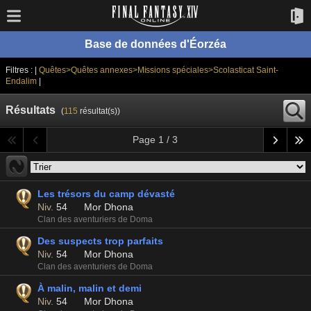
Base de données d'Éorzéa
Filtres : |
Quêtes>Quêtes annexes>Missions spéciales>Scolasticat Saint-
Endalim
|
Résultats
(
115
résultat(s))
Page 1 / 3
Les trésors du camp dévasté
Niv.
54
Mor Dhona
Clan des aventuriers de Doma
Des suspects trop parfaits
Niv.
54
Mor Dhona
Clan des aventuriers de Doma
À malin, malin et demi
Niv.
54
Mor Dhona