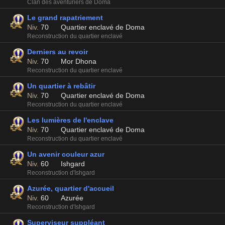
Clan des aventuriers de Doma
Le grand rapatriement
Niv.
70
Quartier enclavé de Doma
Reconstruction du quartier enclavé
Derniers au revoir
Niv.
70
Mor Dhona
Reconstruction du quartier enclavé
Un quartier à rebâtir
Niv.
70
Quartier enclavé de Doma
Reconstruction du quartier enclavé
Les lumières de l'enclave
Niv.
70
Quartier enclavé de Doma
Reconstruction du quartier enclavé
Un avenir couleur azur
Niv.
60
Ishgard
Reconstruction d'Ishgard
Azurée, quartier d'accueil
Niv.
60
Azurée
Reconstruction d'Ishgard
Superviseur suppléant