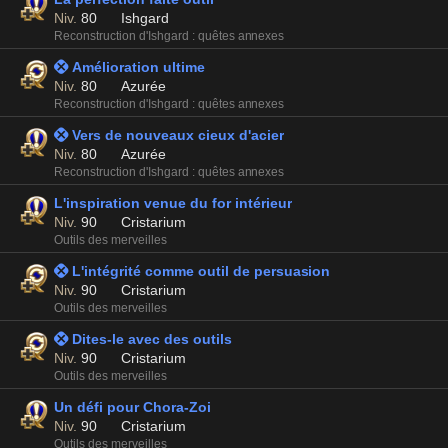
Niv.
80
Ishgard
Reconstruction d'Ishgard : quêtes annexes
 Amélioration ultime
Niv.
80
Azurée
Reconstruction d'Ishgard : quêtes annexes
 Vers de nouveaux cieux d'acier
Niv.
80
Azurée
Reconstruction d'Ishgard : quêtes annexes
L'inspiration venue du for intérieur
Niv.
90
Cristarium
Outils des merveilles
 L'intégrité comme outil de persuasion
Niv.
90
Cristarium
Outils des merveilles
 Dites-le avec des outils
Niv.
90
Cristarium
Outils des merveilles
Un défi pour Chora-Zoi
Niv.
90
Cristarium
Outils des merveilles