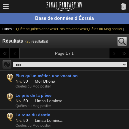
Base de données d'Éorzéa
Filtres : |
Quêtes>Quêtes annexes>Histoires annexes>Quêtes du Mog postier
|
Résultats
(
25
résultat(s))
Page 1 / 1
Plus qu'un métier, une vocation
Niv.
50
Mor Dhona
Quêtes du Mog postier
Le prix de la pièce
Niv.
50
Limsa Lominsa
Quêtes du Mog postier
La roue du destin
Niv.
50
Limsa Lominsa
Quêtes du Mog postier