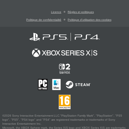
Licence
Règles et politiques
Politique de confidentialité
Politique d'utilisation des cookies
©2026 Sony Interactive Entertainment LLC."PlayStation Family Mark", "PlayStation", "PS5
logo", "PS5", "PS4 logo" and "PS4" are registered trademarks or trademarks of Sony
Interactive Entertainment Inc.
Microsoft, the XBOX Sphere mark, the Series X|S logo and XBOX Series X|S are trademarks