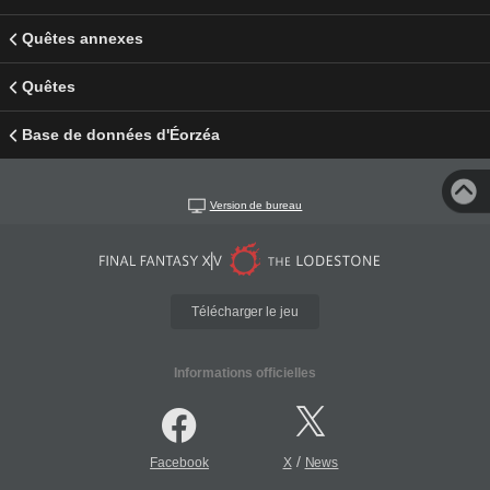
Quêtes annexes
Quêtes
Base de données d'Éorzéa
Version de bureau
Télécharger le jeu
Informations officielles
/
Facebook
X
News