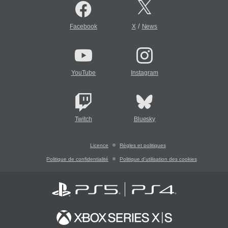
/
Facebook
X
News
YouTube
Instagram
Twitch
Bluesky
Licence
Règles et politiques
Politique de confidentialité
Politique d'utilisation des cookies