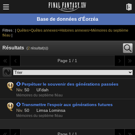
Base de données d'Éorzéa
Filtres : |
Quêtes>Quêtes annexes>Histoires annexes>Mémoires du septième
fléau
|
Résultats
(
2
résultat(s))
Page 1 / 1
 Perpétuer le souvenir des générations passées
Niv.
50
Ul'dah
Mémoires du septième fléau
 Transmettre l'espoir aux générations futures
Niv.
50
Limsa Lominsa
Mémoires du septième fléau
Page 1 / 1