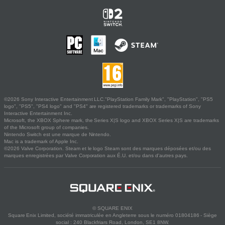
©2026 Sony Interactive Entertainment LLC."PlayStation Family Mark", "PlayStation", "PS5
logo", "PS5", "PS4 logo" and "PS4" are registered trademarks or trademarks of Sony
Interactive Entertainment Inc.
Microsoft, the XBOX Sphere mark, the Series X|S logo and XBOX Series X|S are trademarks
of the Microsoft group of companies.
Nintendo Switch est une marque de Nintendo.
Mac is a trademark of Apple Inc.
©2026 Valve Corporation. Steam et le logo Steam sont des marques déposées et/ou des
marques enregistrées par Valve Corporation aux É.U. et/ou dans d'autres pays.
© SQUARE ENIX
Square Enix Limited, société immatriculée en Angleterre sous le numéro 01804186 - Siège
social : 240 Blackfriars Road, London, SE1 8NW.