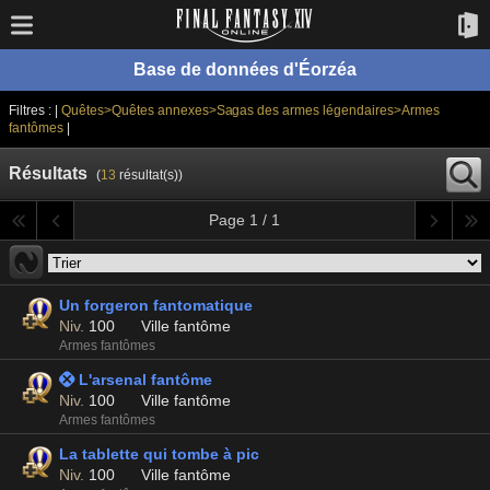
Base de données d'Éorzéa
Filtres : |
Quêtes>Quêtes annexes>Sagas des armes légendaires>Armes
fantômes
|
Résultats
(
13
résultat(s))
Page 1 / 1
Un forgeron fantomatique
Niv.
100
Ville fantôme
Armes fantômes
 L'arsenal fantôme
Niv.
100
Ville fantôme
Armes fantômes
La tablette qui tombe à pic
Niv.
100
Ville fantôme