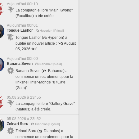
Aujourd'hui 00h10
La compagnie libre "Main Kwong"
(Excalibur) a été créée.
Aujourd'hui 00h01
Tongue Lashor
Hyperion [Primal]
Tongue Lashor (
Hyperion) a
publié un nouvel article : "•✿ August
05, 2026 ✿•".
Aujourd'hui 00h00
Banana Seven
Bahamut [Gaia]
Banana Seven (
Bahamut) a
commencé un recrutement pour la
linkshell inter-Monde "87Cafe
(Gaia)".
05.08.2026 à 23h55
La compagnie libre "Gallery Grave"
(Mateus) a été créée.
05.08.2026 à 23h52
Zelnari Soru
Diabolos [Crystal]
Zelnari Soru (
Diabolos) a
commencé un recrutement pour la