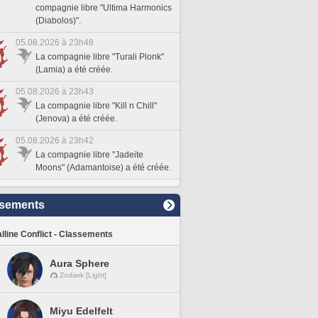
compagnie libre "Ultima Harmonics
(Diabolos)".
05.08.2026 à 23h48
La compagnie libre "Turali Plonk"
(Lamia) a été créée.
05.08.2026 à 23h43
La compagnie libre "Kill n Chill"
(Jenova) a été créée.
05.08.2026 à 23h42
La compagnie libre "Jadeite
Moons" (Adamantoise) a été créée.
sements
lline Conflict - Classements
Aura Sphere
Zodiark [Light]
Miyu Edelfelt