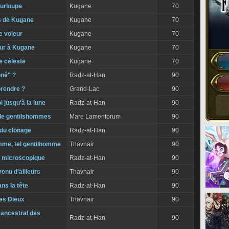
ourloupe
Kugane
70
s de Kugane
Kugane
70
e voleur
Kugane
70
ur à Kugane
Kugane
70
le céleste
Kugane
70
nné" ?
Radz-at-Han
90
prendre ?
Grand-Lac
90
jusqu'à la lune
Radz-at-Han
90
de gentilshommes
Mare Lamentorum
90
 du clonage
Radz-at-Han
90
omme, tel gentilhomme
Thavnair
90
 microscopique
Radz-at-Han
90
venu d'ailleurs
Thavnair
90
ns la tête
Radz-at-Han
90
es Dieux
Thavnair
90
 ancestral des
Radz-at-Han
90