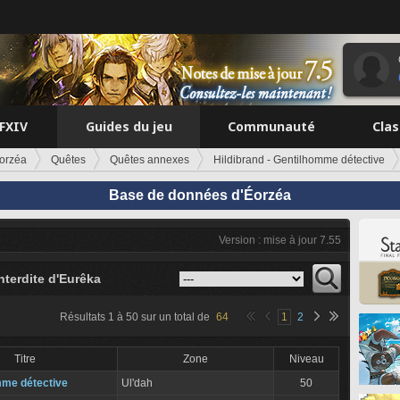
FFXIV
Guides du jeu
Communauté
Cla
orzéa
Quêtes
Quêtes annexes
Hildibrand - Gentilhomme détective
Base de données d'Éorzéa
Version : mise à jour 7.55
interdite d'Eurêka
Résultats
1
à
50
sur un total de
64
1
2
Titre
Zone
Niveau
mme détective
Ul'dah
50