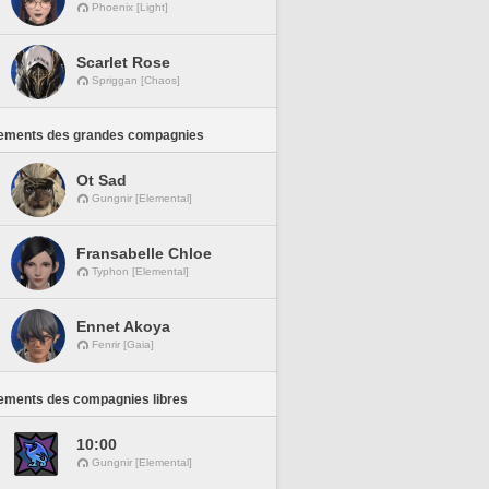
Phoenix [Light]
Scarlet Rose
Spriggan [Chaos]
ements des grandes compagnies
Ot Sad
Gungnir [Elemental]
Fransabelle Chloe
Typhon [Elemental]
Ennet Akoya
Fenrir [Gaia]
ements des compagnies libres
10:00
Gungnir [Elemental]