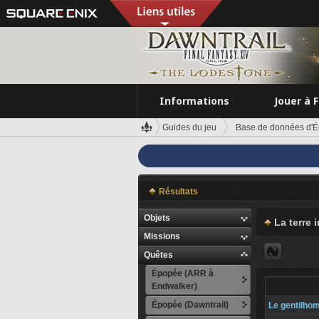
Informations
Jouer à 
Guides du jeu
Base de données d'É
Résultats
Objets
La terre 
Missions
Quêtes
Épopée (ARR à
Endwalker)
Épopée (Dawntrail)
Le gentilho