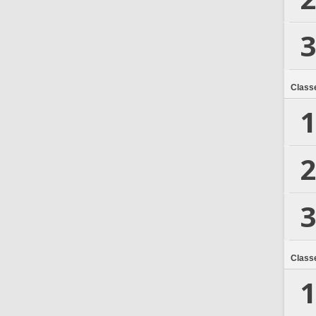
3
Class
1
2
3
Class
1