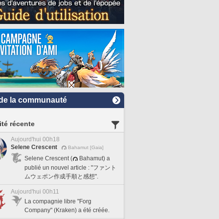
de la communauté
ité récente
Aujourd'hui 00h18
Selene Crescent
Bahamut [Gaia]
Selene Crescent (
Bahamut) a
publié un nouvel article : "ファント
ムウェポン作成手順と感想".
Aujourd'hui 00h11
La compagnie libre "Forg
Company" (Kraken) a été créée.