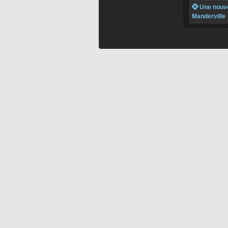
 Une nouve
Manderville