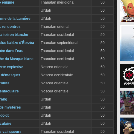
e énigme
Thanalan méridional
50
Ul'dah
50
mme de la Lumière
Ul'dah
50
s rencontres
Thanalan oriental
50
a toison blanche
Thanalan occidental
50
 plus balèze d'Éorzéa
Thanalan septentrional
50
pée dans l'eau
Thanalan occidental
50
che du Masque blanc
Thanalan occidental
50
rte explosive
Noscea orientale
50
t démasquer
Noscea occidentale
50
ollier
Noscea orientale
50
tentaculaire
Noscea orientale
50
rang
Ul'dah
50
de mystères
Ul'dah
50
doigt
Ul'dah
50
ulaire
Ul'dah
50
es vainqueurs
Thanalan occidental
50