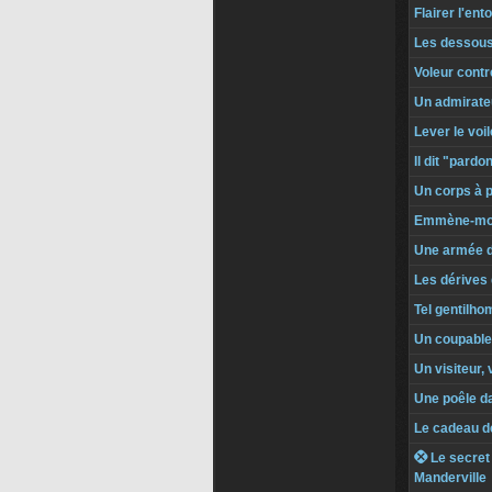
Flairer l'ent
Les dessou
Voleur contr
Un admirate
Lever le voi
Il dit "pardo
Un corps à 
Emmène-moi 
Une armée 
Les dérives
Tel gentilh
Un coupable
Un visiteur, 
Une poêle da
Le cadeau d
 Le secret
Manderville