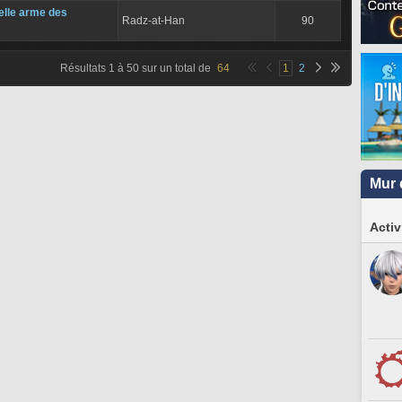
lle arme des
Radz-at-Han
90
Résultats
1
à
50
sur un total de
64
1
2
Mur 
Activ