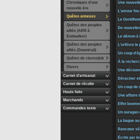
Chroniques d'une
Une nouvell
nouvelle ère
L'amour fou
Quêtes annexes
Le Gentilho
Quêtes des peuples
De nouvelle
alliés (ARR à
Endwalker)
Le démon à l
Quêtes des peuples
L'orfèvre le
alliés (Dawntrail)
Un coup d'é
Quêtes de classe/job
À la recher
Divers
Une découve
Carnet d'artisanat
Déraciner e
Carnet de récolte
Un coup de c
Hauts faits
Une affaire 
Marchands
Effet boome
Commandes texte
Un ouragan 
La bague au 
Rancœur séc
Écrite par l