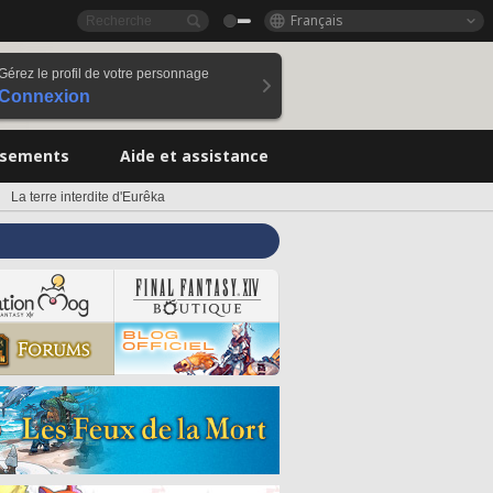
Français
Gérez le profil de votre personnage
Connexion
ssements
Aide et assistance
La terre interdite d'Eurêka