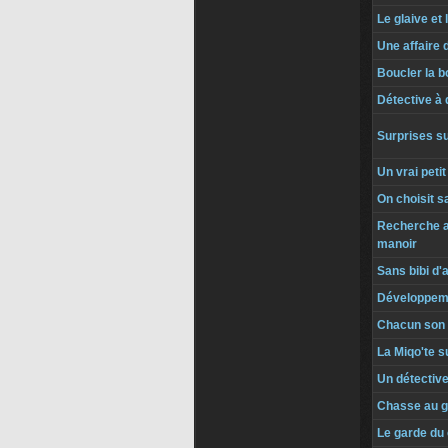
Le glaive et
Une affaire 
Boucler la b
Détective à 
Surprises su
Un vrai peti
On choisit s
Recherche 
manoir
Sans bibi d'
Développeme
Chacun son m
La Miqo'te s
Un détectiv
Chasse au 
Le garde du