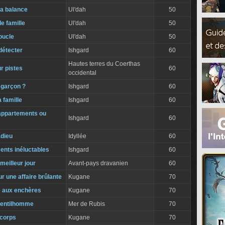
 la balance
Ul'dah
50
de famille
Ul'dah
50
oucle
Ul'dah
50
détecter
Ishgard
60
Hautes terres du Coerthas
r pistes
60
occidental
t garçon ?
Ishgard
60
a famille
Ishgard
60
appartements ou
Ishgard
60
adieu
Idyllée
60
nts inéluctables
Ishgard
60
eilleur jour
Avant-pays dravanien
60
ur une affaire brûlante
Kugane
70
e aux enchères
Kugane
70
gentilhomme
Mer de Rubis
70
 corps
Kugane
70