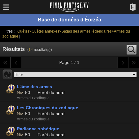
Base de données d'Éorzéa
Filtres : |
Quêtes>Quêtes annexes>Sagas des armes légendaires>Armes du
zodiaque
|
Résultats
(
14
résultat(s))
Page 1 / 1
L'âme des armes
Niv.
50
Forêt du nord
Armes du zodiaque
Les Chroniques du zodiaque
Niv.
50
Forêt du nord
Armes du zodiaque
Radiance sphérique
Niv.
50
Forêt du nord