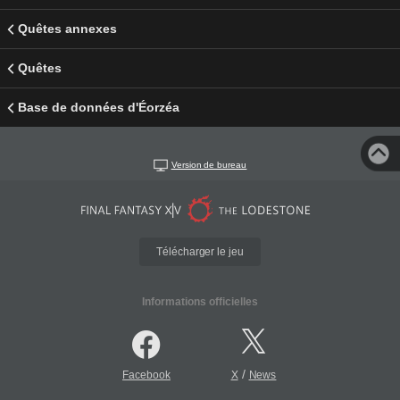
Quêtes annexes
Quêtes
Base de données d'Éorzéa
Version de bureau
Télécharger le jeu
Informations officielles
/
Facebook
X
News