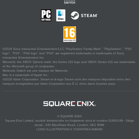
©2026 Sony Interactive Entertainment LLC."PlayStation Family Mark", "PlayStation", "PS5
logo", "PS5", "PS4 logo" and "PS4" are registered trademarks or trademarks of Sony
Interactive Entertainment Inc.
Microsoft, the XBOX Sphere mark, the Series X|S logo and XBOX Series X|S are trademarks
of the Microsoft group of companies.
Nintendo Switch est une marque de Nintendo.
Mac is a trademark of Apple Inc.
©2026 Valve Corporation. Steam et le logo Steam sont des marques déposées et/ou des
marques enregistrées par Valve Corporation aux É.U. et/ou dans d'autres pays.
© SQUARE ENIX
Square Enix Limited, société immatriculée en Angleterre sous le numéro 01804186 - Siège
social : 240 Blackfriars Road, London, SE1 8NW.
LOGO ILLUSTRATION:© YOSHITAKA AMANO