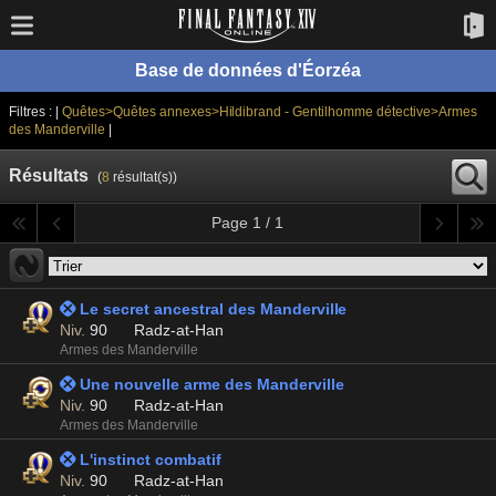
Base de données d'Éorzéa
Filtres : |
Quêtes>Quêtes annexes>Hildibrand - Gentilhomme détective>Armes
des Manderville
|
Résultats
(
8
résultat(s))
Page 1 / 1
 Le secret ancestral des Manderville
Niv.
90
Radz-at-Han
Armes des Manderville
 Une nouvelle arme des Manderville
Niv.
90
Radz-at-Han
Armes des Manderville
 L'instinct combatif
Niv.
90
Radz-at-Han