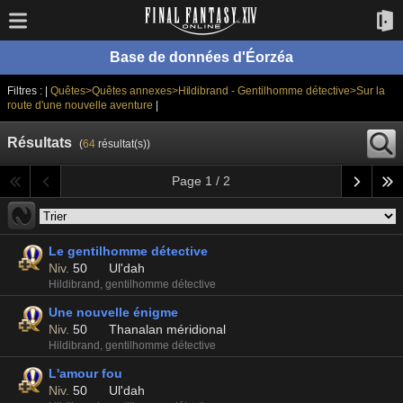
Base de données d'Éorzéa
Filtres : |
Quêtes>Quêtes annexes>Hildibrand - Gentilhomme détective>Sur la
route d'une nouvelle aventure
|
Résultats
(
64
résultat(s))
Page 1 / 2
Le gentilhomme détective
Niv.
50
Ul'dah
Hildibrand, gentilhomme détective
Une nouvelle énigme
Niv.
50
Thanalan méridional
Hildibrand, gentilhomme détective
L'amour fou
Niv.
50
Ul'dah