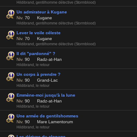
Hildibrand, gentilhomme détective (Stormblood)
Un admirateur à Kugane
Niv.
70
Kugane
Hildibrand, gentilhomme détective (Stormblood)
Lever le voile céleste
Niv.
70
Kugane
Hildibrand, gentilhomme détective (Stormblood)
Il dit "pardonné" ?
Niv.
90
Radz-at-Han
Hildibrand, le retour
Un corps à prendre ?
Niv.
90
Grand-Lac
Hildibrand, le retour
Emmène-moi jusqu'à la lune
Niv.
90
Radz-at-Han
Hildibrand, le retour
Une armée de gentilshommes
Niv.
90
Mare Lamentorum
Hildibrand, le retour
Les dérives du clonage