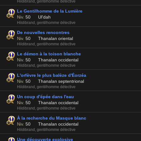
Hildibrand, gentilhomme détective
Le Gentilhomme de la Lumière
Niv.
50
Ul'dah
Hildibrand, gentilhomme détective
De nouvelles rencontres
Niv.
50
Thanalan oriental
Hildibrand, gentilhomme détective
Le démon à la toison blanche
Niv.
50
Thanalan occidental
Hildibrand, gentilhomme détective
L'orfèvre le plus balèze d'Éorzéa
Niv.
50
Thanalan septentrional
Hildibrand, gentilhomme détective
Un coup d'épée dans l'eau
Niv.
50
Thanalan occidental
Hildibrand, gentilhomme détective
À la recherche du Masque blanc
Niv.
50
Thanalan occidental
Hildibrand, gentilhomme détective
Une découverte explosive