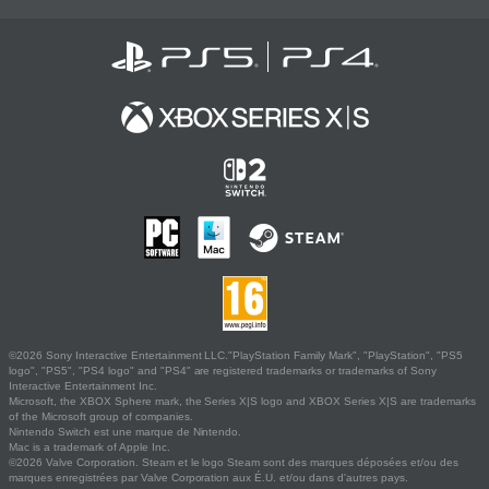
©2026 Sony Interactive Entertainment LLC."PlayStation Family Mark", "PlayStation", "PS5
logo", "PS5", "PS4 logo" and "PS4" are registered trademarks or trademarks of Sony
Interactive Entertainment Inc.
Microsoft, the XBOX Sphere mark, the Series X|S logo and XBOX Series X|S are trademarks
of the Microsoft group of companies.
Nintendo Switch est une marque de Nintendo.
Mac is a trademark of Apple Inc.
©2026 Valve Corporation. Steam et le logo Steam sont des marques déposées et/ou des
marques enregistrées par Valve Corporation aux É.U. et/ou dans d'autres pays.