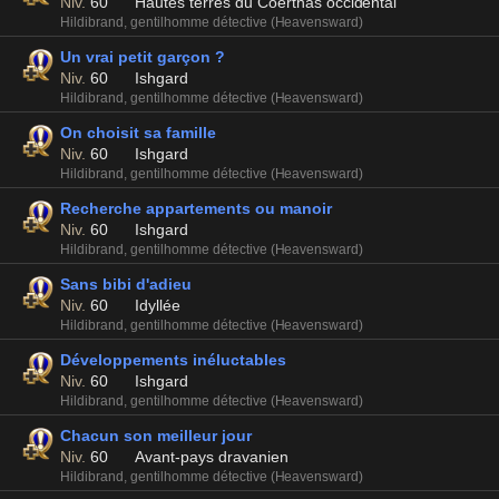
Niv.
60
Hautes terres du Coerthas occidental
Hildibrand, gentilhomme détective (Heavensward)
Un vrai petit garçon ?
Niv.
60
Ishgard
Hildibrand, gentilhomme détective (Heavensward)
On choisit sa famille
Niv.
60
Ishgard
Hildibrand, gentilhomme détective (Heavensward)
Recherche appartements ou manoir
Niv.
60
Ishgard
Hildibrand, gentilhomme détective (Heavensward)
Sans bibi d'adieu
Niv.
60
Idyllée
Hildibrand, gentilhomme détective (Heavensward)
Développements inéluctables
Niv.
60
Ishgard
Hildibrand, gentilhomme détective (Heavensward)
Chacun son meilleur jour
Niv.
60
Avant-pays dravanien
Hildibrand, gentilhomme détective (Heavensward)