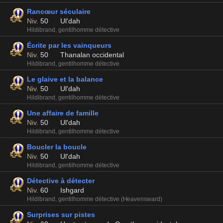
Rancœur séculaire
Niv.
50
Ul'dah
Hildibrand, gentilhomme détective
Écrite par les vainqueurs
Niv.
50
Thanalan occidental
Hildibrand, gentilhomme détective
Le glaive et la balance
Niv.
50
Ul'dah
Hildibrand, gentilhomme détective
Une affaire de famille
Niv.
50
Ul'dah
Hildibrand, gentilhomme détective
Boucler la boucle
Niv.
50
Ul'dah
Hildibrand, gentilhomme détective
Détective à détecter
Niv.
60
Ishgard
Hildibrand, gentilhomme détective (Heavensward)
Surprises sur pistes