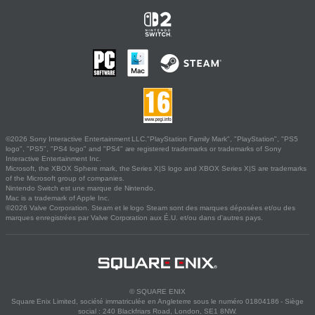
©2026 Sony Interactive Entertainment LLC."PlayStation Family Mark", "PlayStation", "PS5
logo", "PS5", "PS4 logo" and "PS4" are registered trademarks or trademarks of Sony
Interactive Entertainment Inc.
Microsoft, the XBOX Sphere mark, the Series X|S logo and XBOX Series X|S are trademarks
of the Microsoft group of companies.
Nintendo Switch est une marque de Nintendo.
Mac is a trademark of Apple Inc.
©2026 Valve Corporation. Steam et le logo Steam sont des marques déposées et/ou des
marques enregistrées par Valve Corporation aux É.U. et/ou dans d'autres pays.
© SQUARE ENIX
Square Enix Limited, société immatriculée en Angleterre sous le numéro 01804186 - Siège
social : 240 Blackfriars Road, London, SE1 8NW.