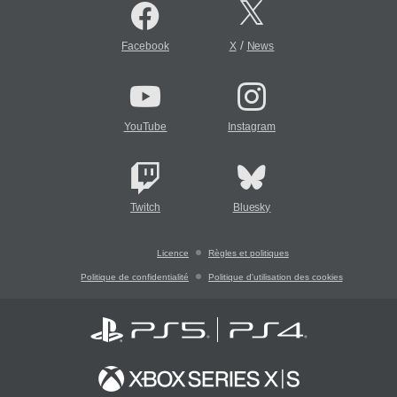
/
Facebook
X
News
YouTube
Instagram
Twitch
Bluesky
Licence
Règles et politiques
Politique de confidentialité
Politique d'utilisation des cookies