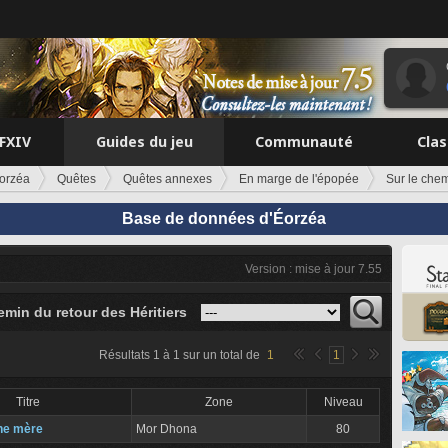
FFXIV
Guides du jeu
Communauté
Cla
orzéa
Quêtes
Quêtes annexes
En marge de l'épopée
Sur le chem
Base de données d'Éorzéa
Version : mise à jour 7.55
emin du retour des Héritiers
Résultats
1
à
1
sur un total de
1
1
Titre
Zone
Niveau
ne mère
Mor Dhona
80