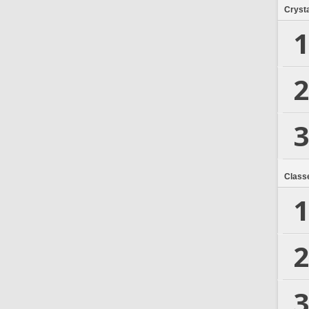
Crysta
1
2
3
Class
1
2
3