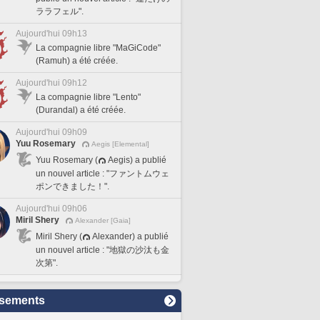
ララフェル".
Aujourd'hui 09h13
La compagnie libre "MaGiCode"
(Ramuh) a été créée.
Aujourd'hui 09h12
La compagnie libre "Lento"
(Durandal) a été créée.
Aujourd'hui 09h09
Yuu Rosemary
Aegis [Elemental]
Yuu Rosemary (
Aegis) a publié
un nouvel article : "ファントムウェ
ポンできました！".
Aujourd'hui 09h06
Miril Shery
Alexander [Gaia]
Miril Shery (
Alexander) a publié
un nouvel article : "地獄の沙汰も金
次第".
sements