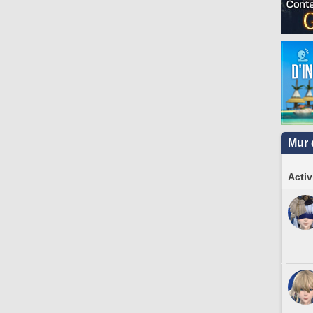
Mur 
Activ