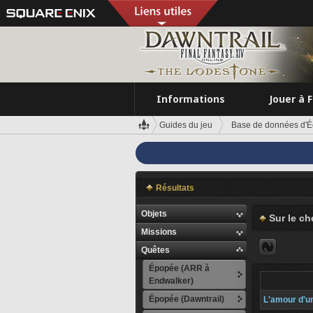
Informations
Jouer à 
Guides du jeu
Base de données d'É
Résultats
Objets
Sur le ch
Missions
Quêtes
Épopée (ARR à
Endwalker)
Épopée (Dawntrail)
L'amour d'u