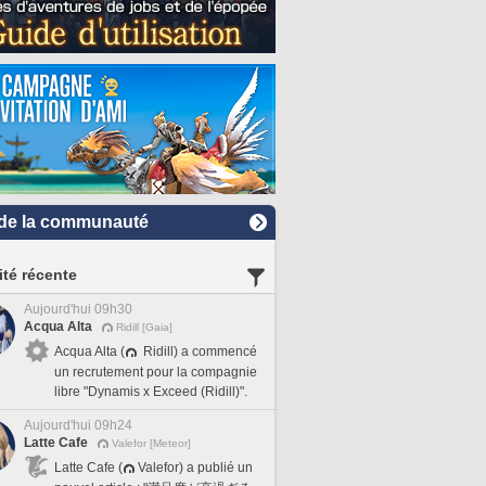
de la communauté
ité récente
Aujourd'hui 09h30
Acqua Alta
Ridill [Gaia]
Acqua Alta (
Ridill) a commencé
un recrutement pour la compagnie
libre "Dynamis x Exceed (Ridill)".
Aujourd'hui 09h24
Latte Cafe
Valefor [Meteor]
Latte Cafe (
Valefor) a publié un