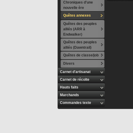
Chroniques d'une
nouvelle ère
Quêtes annexes
Quêtes des peuples
alliés (ARR à
Endwalker)
Quêtes des peuples
alliés (Dawntrail)
Quêtes de classe/job
Divers
Carnet d'artisanat
Carnet de récolte
Hauts faits
Marchands
Commandes texte