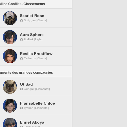
lline Conflict - Classements
Scarlet Rose
Spriggan [Chaos]
Aura Sphere
Zodiark [Light]
Resilla Frostflow
Cerberus [Chaos]
ements des grandes compagnies
Ot Sad
Gungnir [Elemental]
Fransabelle Chloe
Typhon [Elemental]
Ennet Akoya
Fenrir [Gaia]