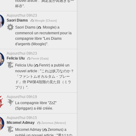
nouvel article : "満足度が高過ぎる一
杯🍜".
Aujourd'hui 09h23
Saori Diams
Moogle [Chaos]
Saori Diams (
Moogle) a
commencé un recrutement pour la
compagnie libre "Les Diams
d'argents (Moogle)".
Aujourd'hui 09h23
Felicia Ulu
Fenrir [Gaia]
Felicia Ulu (
Fenrir) a publié un
nouvel article : "これは妖刀なのか？
「ファントムオカルタム・ブレー
ド」侍 PW第4段階の見た目（ミラ
プリ）".
Aujourd'hui 09h19
La compagnie libre "ZzZ"
(Spriggan) a été créée.
Aujourd'hui 09h15
Micomel Admay
Zeromus [Meteor]
Micomel Admay (
Zeromus) a
publié un nouvel article : "運だけの