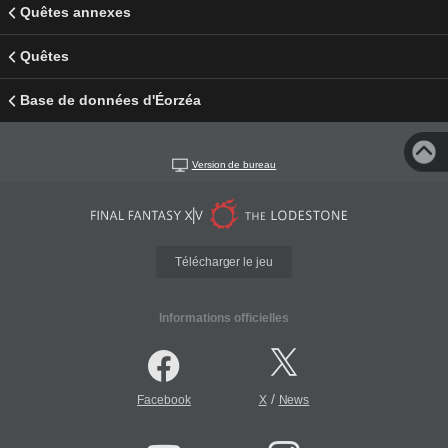
Quêtes annexes
Quêtes
Base de données d'Éorzéa
Version de bureau
Télécharger le jeu
Informations officielles
/
Facebook
X
News