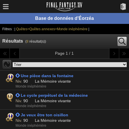
Base de données d'Éorzéa
Filtres : |
Quêtes>Quêtes annexes>Monde inéphémère
|
Résultats
(
8
résultat(s))
Page 1 / 1
 Une pièce dans la fontaine
Niv.
90
La Mémoire vivante
Monde inéphémère
 Le cycle perpétuel de la médecine
Niv.
90
La Mémoire vivante
Monde inéphémère
 Je veux être ton oisillon
Niv.
90
La Mémoire vivante
Monde inéphémère