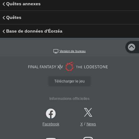
Quêtes annexes
Quêtes
Base de données d'Éorzéa
Version de bureau
Télécharger le jeu
Informations officielles
/
Facebook
X
News