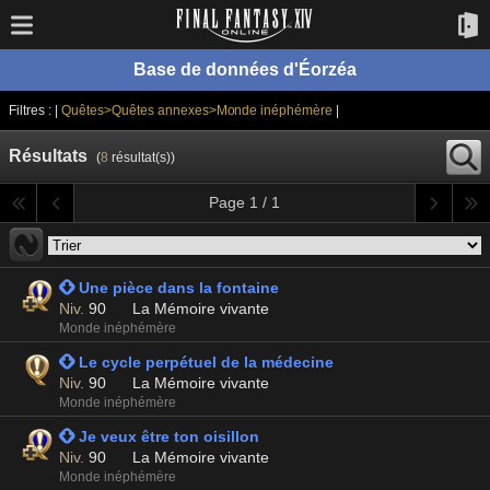
Base de données d'Éorzéa
Filtres : |
Quêtes>Quêtes annexes>Monde inéphémère
|
Résultats
(
8
résultat(s))
Page 1 / 1
 Une pièce dans la fontaine
Niv.
90
La Mémoire vivante
Monde inéphémère
 Le cycle perpétuel de la médecine
Niv.
90
La Mémoire vivante
Monde inéphémère
 Je veux être ton oisillon
Niv.
90
La Mémoire vivante
Monde inéphémère