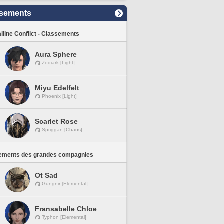
sements
lline Conflict - Classements
Aura Sphere
Zodiark [Light]
Miyu Edelfelt
Phoenix [Light]
Scarlet Rose
Spriggan [Chaos]
ements des grandes compagnies
Ot Sad
Gungnir [Elemental]
Fransabelle Chloe
Typhon [Elemental]