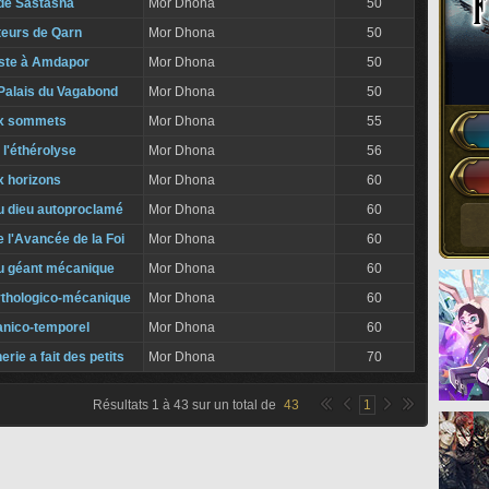
 de Sastasha
Mor Dhona
50
teurs de Qarn
Mor Dhona
50
iste à Amdapor
Mor Dhona
50
 Palais du Vagabond
Mor Dhona
50
x sommets
Mor Dhona
55
 l'éthérolyse
Mor Dhona
56
 horizons
Mor Dhona
60
du dieu autoproclamé
Mor Dhona
60
e l'Avancée de la Foi
Mor Dhona
60
du géant mécanique
Mor Dhona
60
thologico-mécanique
Mor Dhona
60
anico-temporel
Mor Dhona
60
rie a fait des petits
Mor Dhona
70
Résultats
1
à
43
sur un total de
43
1