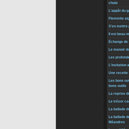
chute
L'appât du g
Flemmite ai
S'en mettre p
Il est beau 
Échange de
Le manoir do
Les profond
L'invitation
Une recette
Les bons ouv
bons outils
La reprise d
Le trésor c
La ballade d
La ballade 
Méandres