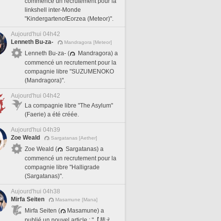
commencé un recrutement pour la
linkshell inter-Monde
"KindergartenofEorzea (Meteor)".
Aujourd'hui 04h42
Lenneth Bu-za-
Mandragora [Meteor]
Lenneth Bu-za- (
Mandragora) a
commencé un recrutement pour la
compagnie libre "SUZUMENOKO
(Mandragora)".
Aujourd'hui 04h42
La compagnie libre "The Asylum"
(Faerie) a été créée.
Aujourd'hui 04h39
Zoe Weald
Sargatanas [Aether]
Zoe Weald (
Sargatanas) a
commencé un recrutement pour la
compagnie libre "Halligrade
(Sargatanas)".
Aujourd'hui 04h38
Mirfa Seiten
Masamune [Mana]
Mirfa Seiten (
Masamune) a
publié un nouvel article : "【替え