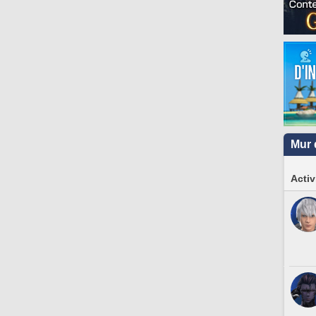
Mur 
Activ