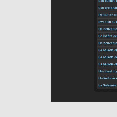
Les oubliés
Les profana
Retour en p
Invasion au
De nouveau
Le maître de
De nouveaux
La ballade 
La ballade d
La ballade 
Un chant my
Un lied méc
La Salaisonne