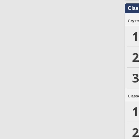
Clas
Crysta
1
2
3
Class
1
2