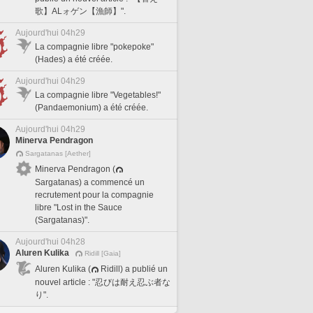
歌】ALォゲン【漁師】".
Aujourd'hui 04h29
La compagnie libre "pokepoke"
(Hades) a été créée.
Aujourd'hui 04h29
La compagnie libre "Vegetables!"
(Pandaemonium) a été créée.
Aujourd'hui 04h29
Minerva Pendragon
Sargatanas [Aether]
Minerva Pendragon (
Sargatanas) a commencé un
recrutement pour la compagnie
libre "Lost in the Sauce
(Sargatanas)".
Aujourd'hui 04h28
Aluren Kulika
Ridill [Gaia]
Aluren Kulika (
Ridill) a publié un
nouvel article : "忍びは耐え忍ぶ者な
り".