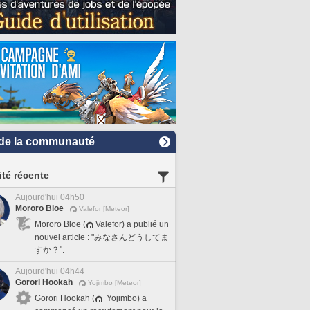
de la communauté
ité récente
Aujourd'hui 04h50
Mororo Bloe
Valefor [Meteor]
Mororo Bloe (
Valefor) a publié un
nouvel article : "みなさんどうしてま
すか？".
Aujourd'hui 04h44
Gorori Hookah
Yojimbo [Meteor]
Gorori Hookah (
Yojimbo) a