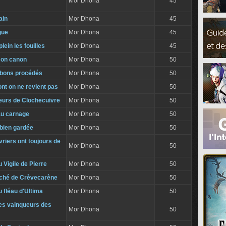
Mor Dhona
45
ain
Mor Dhona
45
guë
Mor Dhona
45
lein les fouilles
Mor Dhona
45
mon canon
Mor Dhona
50
 bons procédés
Mor Dhona
50
nt on ne revient pas
Mor Dhona
50
eurs de Clochecuivre
Mor Dhona
50
 au carnage
Mor Dhona
50
 bien gardée
Mor Dhona
50
riers ont toujours de
Mor Dhona
50
u Vigile de Pierre
Mor Dhona
50
aché de Crèvecarène
Mor Dhona
50
u fléau d'Ultima
Mor Dhona
50
des vainqueurs des
Mor Dhona
50