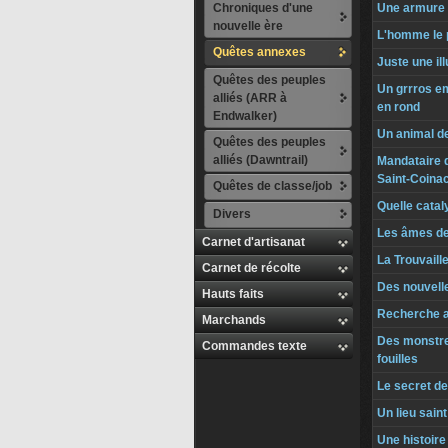
Chroniques d'une
Une armure 
nouvelle ère
L'homme le 
Quêtes annexes
Juste une il
Quêtes des peuples
Un grrros e
alliés (ARR à
en rond
Endwalker)
Un animal d
Quêtes des peuples
alliés (Dawntrail)
Mandataire d
Saint-Coina
Quêtes de classe/job
Quelle catal
Divers
Les âmes de
Carnet d'artisanat
La Trouvaill
Carnet de récolte
Des nouvell
Hauts faits
Recherche 
Marchands
Des monstre
Commandes texte
fouilles
Le secret d
Un lieu sain
Une histoir