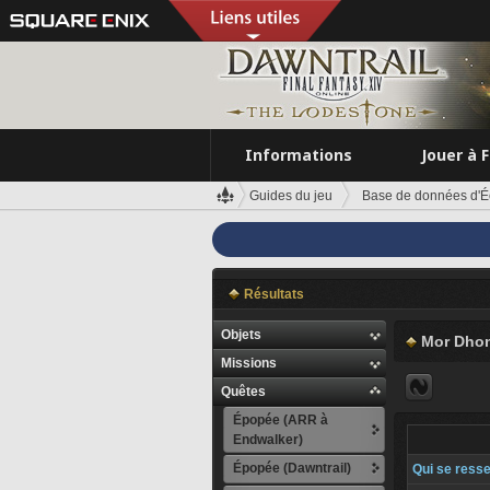
Informations
Jouer à 
Guides du jeu
Base de données d'É
Résultats
Objets
Mor Dho
Missions
Quêtes
Épopée (ARR à
Endwalker)
Épopée (Dawntrail)
Qui se ress