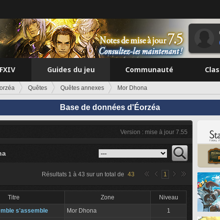
FFXIV
Guides du jeu
Communauté
Cla
orzéa
Quêtes
Quêtes annexes
Mor Dhona
Base de données d'Éorzéa
Version : mise à jour 7.55
na
Résultats
1
à
43
sur un total de
43
1
Titre
Zone
Niveau
emble s'assemble
Mor Dhona
1