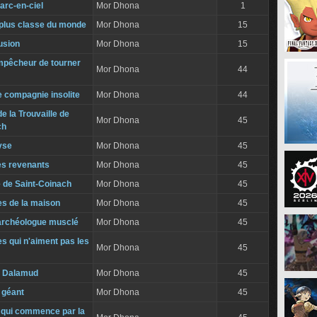
arc-en-ciel
Mor Dhona
1
plus classe du monde
Mor Dhona
15
lusion
Mor Dhona
15
mpêcheur de tourner
Mor Dhona
44
e compagnie insolite
Mor Dhona
44
e la Trouvaille de
Mor Dhona
45
ch
yse
Mor Dhona
45
s revenants
Mor Dhona
45
e de Saint-Coinach
Mor Dhona
45
es de la maison
Mor Dhona
45
archéologue musclé
Mor Dhona
45
s qui n'aiment pas les
Mor Dhona
45
e Dalamud
Mor Dhona
45
t géant
Mor Dhona
45
e qui commence par la