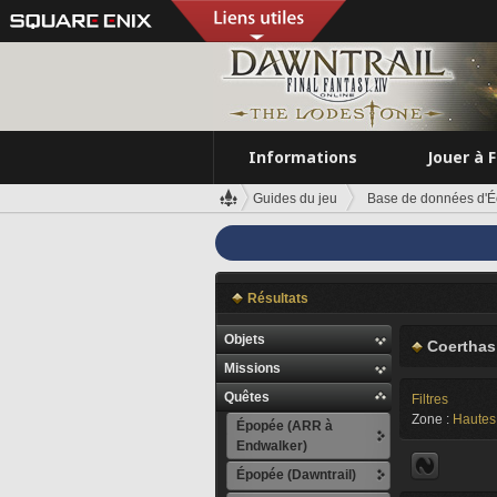
Informations
Jouer à 
Guides du jeu
Base de données d'É
Résultats
Objets
Coerthas
Missions
Quêtes
Filtres
Zone :
Hautes 
Épopée (ARR à
Endwalker)
Épopée (Dawntrail)