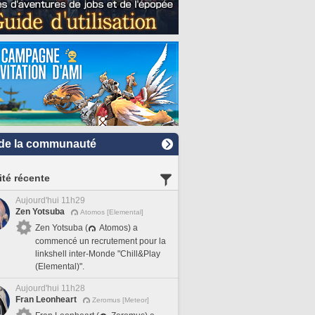
de la communauté
ité récente
Aujourd'hui 11h29
Zen Yotsuba
Atomos [Elemental]
Zen Yotsuba (
Atomos) a
commencé un recrutement pour la
linkshell inter-Monde "Chill&Play
(Elemental)".
Aujourd'hui 11h28
Fran Leonheart
Zeromus [Meteor]