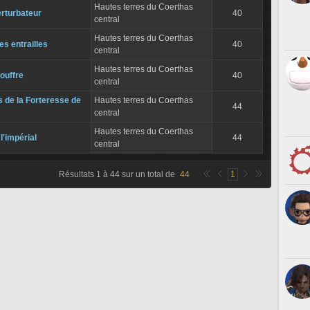
Hautes terres du Coerthas
erturbateur
40
central
Hautes terres du Coerthas
es entrailles
40
central
Hautes terres du Coerthas
ouffre
40
central
 de la Forteresse de
Hautes terres du Coerthas
44
central
Hautes terres du Coerthas
l'impérial
44
central
Résultats
1
à
44
sur un total de
44
1