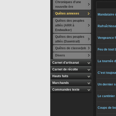
Chroniques d'une
nouvelle ère
Quêtes annexes
Mandataire d
Quêtes des peuples
alliés (ARR à
Rafraîchiss
Endwalker)
Quêtes des peuples
Vengeance f
alliés (Dawntrail)
Quêtes de classe/job
Feu de tout 
Divers
La tournée 
Carnet d'artisanat
Carnet de récolte
C'est toujour
Hauts faits
Marchands
Un dernier s
Commandes texte
Le cantinier
Coups de bo