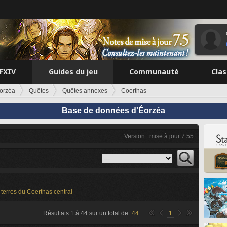
FFXIV
Guides du jeu
Communauté
Cla
orzéa
Quêtes
Quêtes annexes
Coerthas
Base de données d'Éorzéa
Version : mise à jour 7.55
terres du Coerthas central
Résultats
1
à
44
sur un total de
44
1