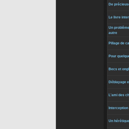
De précieus
Le livre inter
Un problème
autre
Pillage de c
Pour quelqu
Becs et ong
Déblayage e
L'ami des c
Interception
Un hérétique