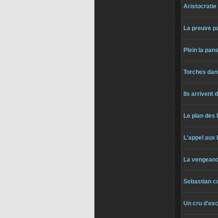
Aristocrati
La preuve p
Plein la pan
Torches dans
Ils arrivent 
Le plan des I
L'appel aux 
La vengeanc
Sebastian co
Un cru d'ex