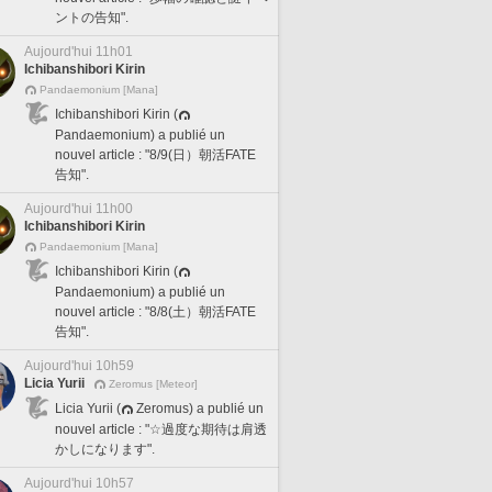
ントの告知".
Aujourd'hui 11h01
Ichibanshibori Kirin
Pandaemonium [Mana]
Ichibanshibori Kirin (
Pandaemonium) a publié un
nouvel article : "8/9(日）朝活FATE
告知".
Aujourd'hui 11h00
Ichibanshibori Kirin
Pandaemonium [Mana]
Ichibanshibori Kirin (
Pandaemonium) a publié un
nouvel article : "8/8(土）朝活FATE
告知".
Aujourd'hui 10h59
Licia Yurii
Zeromus [Meteor]
Licia Yurii (
Zeromus) a publié un
nouvel article : "☆過度な期待は肩透
かしになります".
Aujourd'hui 10h57