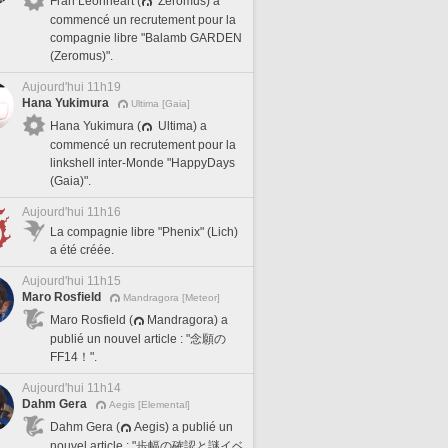
Fran Leonheart (
Zeromus) a
commencé un recrutement pour la
compagnie libre "Balamb GARDEN
(Zeromus)".
Aujourd'hui 11h19
Hana Yukimura
Ultima [Gaia]
Hana Yukimura (
Ultima) a
commencé un recrutement pour la
linkshell inter-Monde "HappyDays
(Gaia)".
Aujourd'hui 11h16
La compagnie libre "Phenix" (Lich)
a été créée.
Aujourd'hui 11h15
Maro Rosfield
Mandragora [Meteor]
Maro Rosfield (
Mandragora) a
publié un nouvel article : "念願の
FF14！".
Aujourd'hui 11h14
Dahm Gera
Aegis [Elemental]
Dahm Gera (
Aegis) a publié un
nouvel article : "歩幅の確認と謎イベ