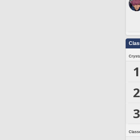
Clas
Crysta
1
2
3
Class