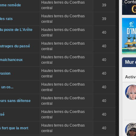
Hautes terres du Coerthas
mme remède
39
central
Hautes terres du Coerthas
des rats
39
central
du poste de L'Arête
Hautes terres du Coerthas
40
central
Hautes terres du Coerthas
outrages du passé
40
central
Hautes terres du Coerthas
 malchanceux
40
Mur 
central
Hautes terres du Coerthas
vasion
40
central
Activ
Hautes terres du Coerthas
 un os...
40
central
Hautes terres du Coerthas
urs sans défense
40
central
Hautes terres du Coerthas
isé
40
central
Hautes terres du Coerthas
 fort que la mort
40
central