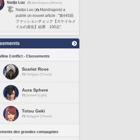
Nadja Luu
Mandragora [Meteor]
Nadja Luu (
Mandragora) a
publié un nouvel article : "第445回
ファッションチェック【スケイルメ
イルの道化】結果 100点".
sements
lline Conflict - Classements
Scarlet Rose
Spriggan [Chaos]
Aura Sphere
Zodiark [Light]
Totsu Geki
Spriggan [Chaos]
ements des grandes compagnies