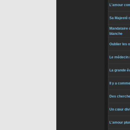
L'amour co
Sa Majesté 
Mandataire 
blanche
Oublier les 
Le médecin
La grande é
Il y a comme
Des cherche
Un cœur div
L'amour plus