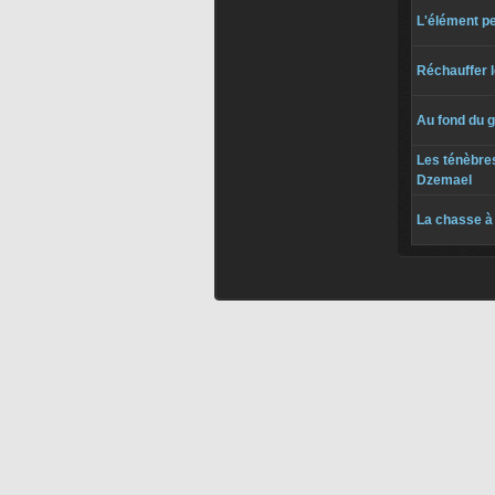
L'élément p
Réchauffer l
Au fond du g
Les ténèbres
Dzemael
La chasse à 