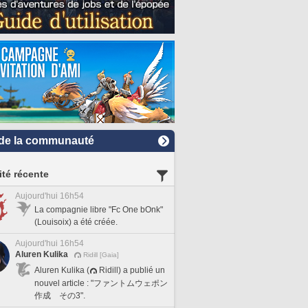
de la communauté
ité récente
Aujourd'hui 16h54
La compagnie libre "Fc One bOnk"
(Louisoix) a été créée.
Aujourd'hui 16h54
Aluren Kulika
Ridill [Gaia]
Aluren Kulika (
Ridill) a publié un
nouvel article : "ファントムウェポン
作成 その3".