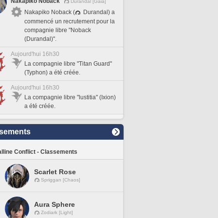
Nakapiko Noback
Durandal [Gaia]
Nakapiko Noback (
Durandal) a
commencé un recrutement pour la
compagnie libre "Noback
(Durandal)".
Aujourd'hui 16h30
La compagnie libre "Titan Guard"
(Typhon) a été créée.
Aujourd'hui 16h30
La compagnie libre "lustitia" (Ixion)
a été créée.
sements
lline Conflict - Classements
Scarlet Rose
Spriggan [Chaos]
Aura Sphere
Zodiark [Light]