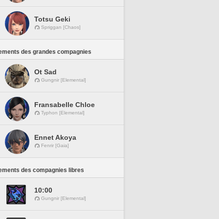
Totsu Geki
Spriggan [Chaos]
ements des grandes compagnies
Ot Sad
Gungnir [Elemental]
Fransabelle Chloe
Typhon [Elemental]
Ennet Akoya
Fenrir [Gaia]
ements des compagnies libres
10:00
Gungnir [Elemental]