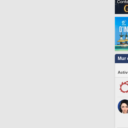
Mur 
Activ