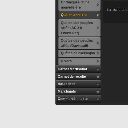
Chroniques d'une
nouvelle ère
La recherche 
Quêtes annexes
Quêtes des peuples
alliés (ARR à
Endwalker)
Quêtes des peuples
alliés (Dawntrail)
Quêtes de classe/job
Divers
Carnet d'artisanat
Carnet de récolte
Hauts faits
Marchands
Commandes texte