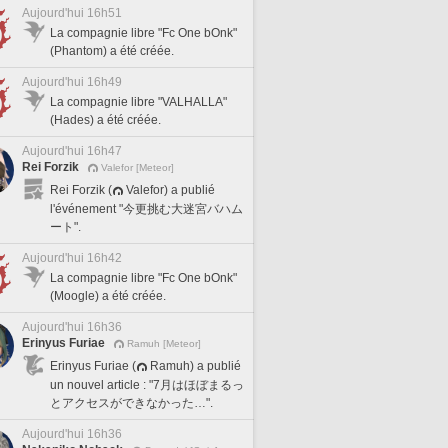
Aujourd'hui 16h51
La compagnie libre "Fc One bOnk"
(Phantom) a été créée.
Aujourd'hui 16h49
La compagnie libre "VALHALLA"
(Hades) a été créée.
Aujourd'hui 16h47
Rei Forzik
Valefor [Meteor]
Rei Forzik (
Valefor) a publié
l'événement "今更挑む大迷宮バハム
ート".
Aujourd'hui 16h42
La compagnie libre "Fc One bOnk"
(Moogle) a été créée.
Aujourd'hui 16h36
Erinyus Furiae
Ramuh [Meteor]
Erinyus Furiae (
Ramuh) a publié
un nouvel article : "7月はほぼまるっ
とアクセスができなかった…".
Aujourd'hui 16h36