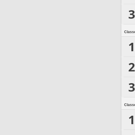
3
Class
1
2
3
Class
1