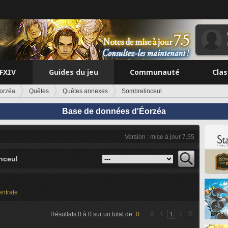
FFXIV
Guides du jeu
Communauté
Cla
orzéa
Quêtes
Quêtes annexes
Sombrelinceul
Base de données d'Éorzéa
Version : mise à jour 7.55
nceul
entrale
Résultats
0
à
0
sur un total de
0
1