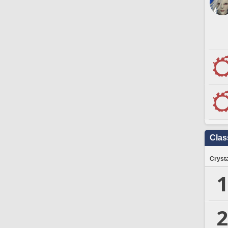
Clas
Crysta
1
2