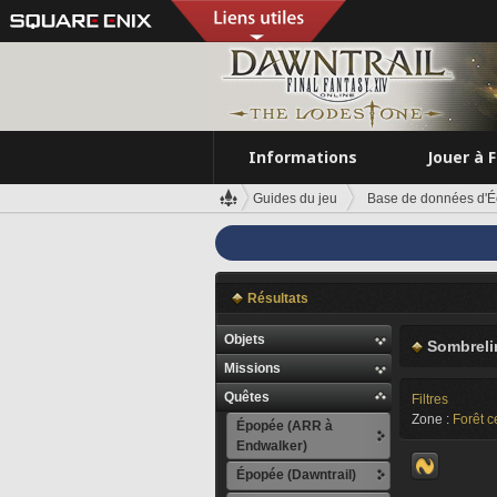
Informations
Jouer à 
Guides du jeu
Base de données d'É
Résultats
Objets
Sombreli
Missions
Quêtes
Filtres
Zone :
Forêt c
Épopée (ARR à
Endwalker)
Épopée (Dawntrail)