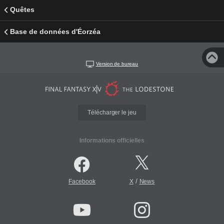
Quêtes
Base de données d'Éorzéa
Version de bureau
Télécharger le jeu
Informations officielles
/
Facebook
X
News