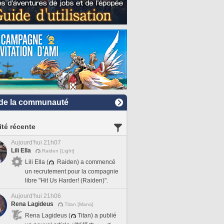
de la communauté
ité récente
Aujourd'hui 21h07
Lili Ella
Raiden [Light]
Lili Ella (
Raiden) a commencé
un recrutement pour la compagnie
libre "Hit Us Harder! (Raiden)".
Aujourd'hui 21h06
Rena Lagideus
Titan [Mana]
Rena Lagideus (
Titan) a publié