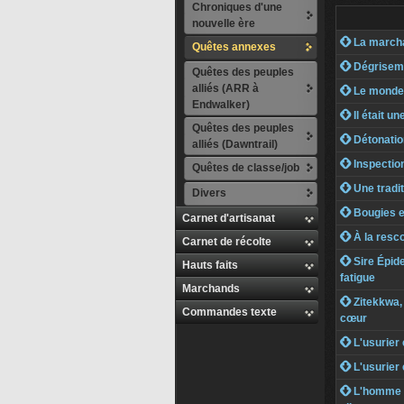
Chroniques d'une
nouvelle ère
 La marcha
Quêtes annexes
 Dégrisem
Quêtes des peuples
alliés (ARR à
 Le monde 
Endwalker)
 Il était un
Quêtes des peuples
 Détonatio
alliés (Dawntrail)
 Inspectio
Quêtes de classe/job
 Une tradit
Divers
 Bougies e
Carnet d'artisanat
 À la resc
Carnet de récolte
 Sire Épide
Hauts faits
fatigue
Marchands
 Zitekkwa, 
Commandes texte
cœur
 L'usurier 
 L'usurier 
 L'homme qu