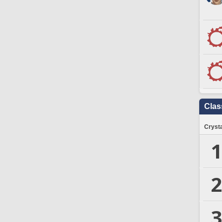
Clas
Crysta
1
2
3