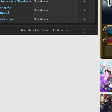
teurs de la Shaaloani
Shaaloani
90
e ferrée
Shaaloani
90
ntale !
de Zawpya
Shaaloani
90
Résultats
1
à
32
sur un total de
32
1