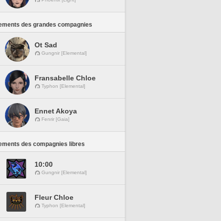
ements des grandes compagnies
Ot Sad
Gungnir [Elemental]
Fransabelle Chloe
Typhon [Elemental]
Ennet Akoya
Fenrir [Gaia]
ements des compagnies libres
10:00
Gungnir [Elemental]
Fleur Chloe
Typhon [Elemental]