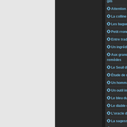
gils
 Attention
 La collin
 Les bague
 Petit rro
 Entre trad
 Un ingrédi
 Aux grand
remèdes
 Le Seuil d
 Étude de
 Un homma
 Un outil i
 Le bleu d
 Le diable 
 L'oracle 
 La sagess