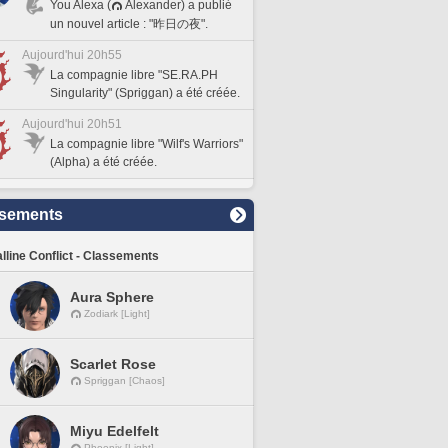
You Alexa (
Alexander) a publié
un nouvel article : "昨日の夜".
Aujourd'hui 20h55
La compagnie libre "SE.RA.PH
Singularity" (Spriggan) a été créée.
Aujourd'hui 20h51
La compagnie libre "Wilf's Warriors"
(Alpha) a été créée.
sements
lline Conflict - Classements
Aura Sphere
Zodiark [Light]
Scarlet Rose
Spriggan [Chaos]
Miyu Edelfelt
Phoenix [Light]