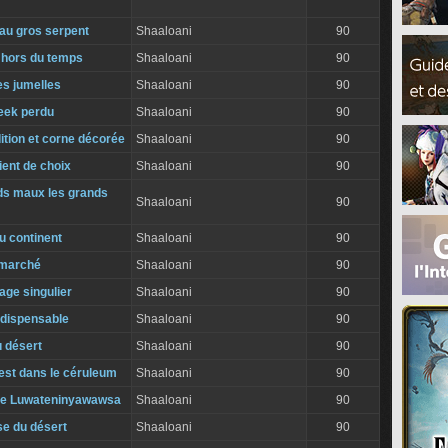
 au gros serpent
Shaaloani
90
e hors du temps
Shaaloani
90
s jumelles
Shaaloani
90
neek perdu
Shaaloani
90
ition et corne décorée
Shaaloani
90
ent de choix
Shaaloani
90
s maux les grands
Shaaloani
90
u continent
Shaaloani
90
 marché
Shaaloani
90
ge singulier
Shaaloani
90
ndispensable
Shaaloani
90
u désert
Shaaloani
90
est dans le céruleum
Shaaloani
90
de Luwateninyawawsa
Shaaloani
90
e du désert
Shaaloani
90