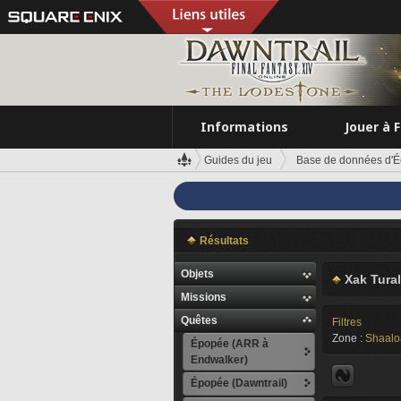
Informations
Jouer à 
Guides du jeu
Base de données d'É
Résultats
Objets
Xak Tural
Missions
Quêtes
Filtres
Zone :
Shaalo
Épopée (ARR à
Endwalker)
Épopée (Dawntrail)