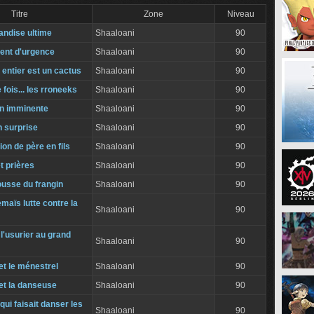
Titre
Zone
Niveau
ndise ultime
Shaaloani
90
ent d'urgence
Shaaloani
90
entier est un cactus
Shaaloani
90
e fois... les rroneeks
Shaaloani
90
n imminente
Shaaloani
90
n surprise
Shaaloani
90
ion de père en fils
Shaaloani
90
t prières
Shaaloani
90
ousse du frangin
Shaaloani
90
maïs lutte contre la
Shaaloani
90
l'usurier au grand
Shaaloani
90
et le ménestrel
Shaaloani
90
et la danseuse
Shaaloani
90
i faisait danser les
Shaaloani
90