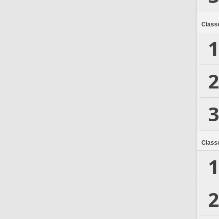
Class
1
2
3
Class
1
2