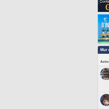
Mur 
Activ