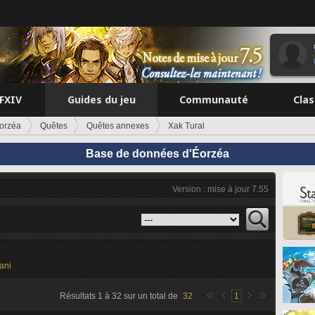
FFXIV
Guides du jeu
Communauté
Cla
orzéa
Quêtes
Quêtes annexes
Xak Tural
Base de données d'Éorzéa
Version : mise à jour 7.55
ani
Résultats
1
à
32
sur un total de
32
1