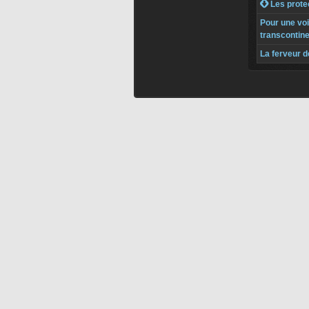
 Les protec
Pour une voi
transcontine
La ferveur 