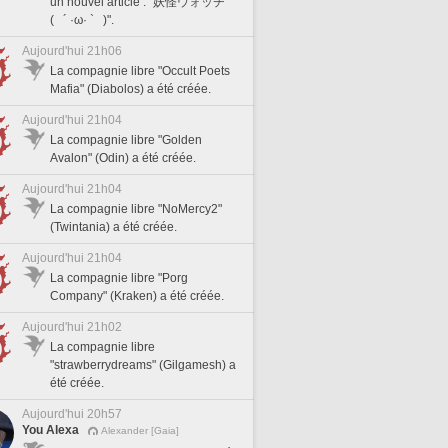
un nouvel article : "妖怪ウォッチ
( ´ ·ω· ` )".
Aujourd'hui 21h06
La compagnie libre "Occult Poets
Mafia" (Diabolos) a été créée.
Aujourd'hui 21h04
La compagnie libre "Golden
Avalon" (Odin) a été créée.
Aujourd'hui 21h04
La compagnie libre "NoMercy2"
(Twintania) a été créée.
Aujourd'hui 21h04
La compagnie libre "Porg
Company" (Kraken) a été créée.
Aujourd'hui 21h02
La compagnie libre
"strawberrydreams" (Gilgamesh) a
été créée.
Aujourd'hui 20h57
You Alexa
Alexander [Gaia]