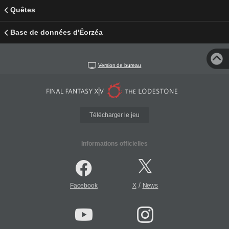
Quêtes
Base de données d'Éorzéa
Version de bureau
Télécharger le jeu
Informations officielles
/
Facebook
X
News