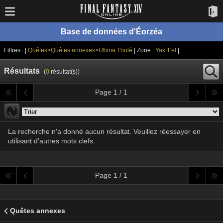
Base de données d'Éorzéa
Filtres : |
Quêtes>Quêtes annexes>Ultima Thulé
| Zone :
Yak T'el
|
Résultats
(
0
résultat(s))
Page 1 / 1
La recherche n'a donné aucun résultat. Veuillez réessayer en
utilisant d'autres mots clefs.
Page 1 / 1
Quêtes annexes