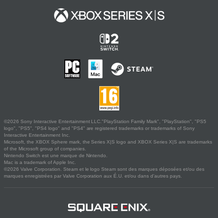
©2026 Sony Interactive Entertainment LLC."PlayStation Family Mark", "PlayStation", "PS5
logo", "PS5", "PS4 logo" and "PS4" are registered trademarks or trademarks of Sony
Interactive Entertainment Inc.
Microsoft, the XBOX Sphere mark, the Series X|S logo and XBOX Series X|S are trademarks
of the Microsoft group of companies.
Nintendo Switch est une marque de Nintendo.
Mac is a trademark of Apple Inc.
©2026 Valve Corporation. Steam et le logo Steam sont des marques déposées et/ou des
marques enregistrées par Valve Corporation aux É.U. et/ou dans d'autres pays.