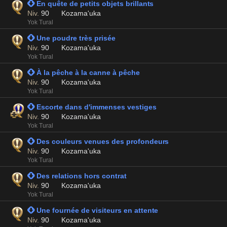
 En quête de petits objets brillants
Niv.
90
Kozama'uka
Yok Tural
 Une poudre très prisée
Niv.
90
Kozama'uka
Yok Tural
 À la pêche à la canne à pêche
Niv.
90
Kozama'uka
Yok Tural
 Escorte dans d'immenses vestiges
Niv.
90
Kozama'uka
Yok Tural
 Des couleurs venues des profondeurs
Niv.
90
Kozama'uka
Yok Tural
 Des relations hors contrat
Niv.
90
Kozama'uka
Yok Tural
 Une fournée de visiteurs en attente
Niv.
90
Kozama'uka