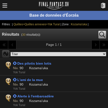
Base de données d'Éorzéa
Filtres : |
Quêtes>Quêtes annexes>Yok Tural
| Zone :
Kozama'uka
|
Résultats
(
30
résultat(s))
Page 1 / 1
 Des pilotis bien lotis
Niv.
90
Kozama'uka
Yok Tural
 L'ami de la mue
Niv.
90
Kozama'uka
Yok Tural
 Alerte à l'embarcadère
Niv.
90
Kozama'uka
Yok Tural