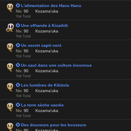
 L'alimentation des Hanu Hanu
Niv.
90
Kozama'uka
Yok Tural
 Une offrande à Kixaihih
Niv.
90
Kozama'uka
Yok Tural
 Un secret capti-vent
Niv.
90
Kozama'uka
Yok Tural
 Un saut dans une culture inconnue
Niv.
90
Kozama'uka
Yok Tural
 Les lumières de Kikitola
Niv.
90
Kozama'uka
Yok Tural
 La terre sèche sacrée
Niv.
90
Kozama'uka
Yok Tural
 Des douceurs pour les bosseurs
Niv.
90
Kozama'uka