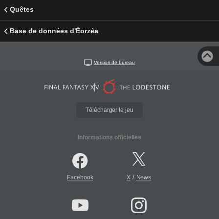
Quêtes
Base de données d'Éorzéa
Version de bureau
Télécharger le jeu
Informations officielles
/
Facebook
X
News