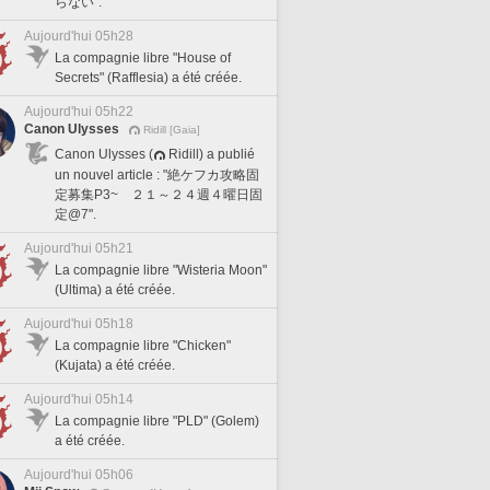
らない".
Aujourd'hui 05h28
La compagnie libre "House of
Secrets" (Rafflesia) a été créée.
Aujourd'hui 05h22
Canon Ulysses
Ridill [Gaia]
Canon Ulysses (
Ridill) a publié
un nouvel article : "絶ケフカ攻略固
定募集P3~ ２１～２４週４曜日固
定@7".
Aujourd'hui 05h21
La compagnie libre "Wisteria Moon"
(Ultima) a été créée.
Aujourd'hui 05h18
La compagnie libre "Chicken"
(Kujata) a été créée.
Aujourd'hui 05h14
La compagnie libre "PLD" (Golem)
a été créée.
Aujourd'hui 05h06