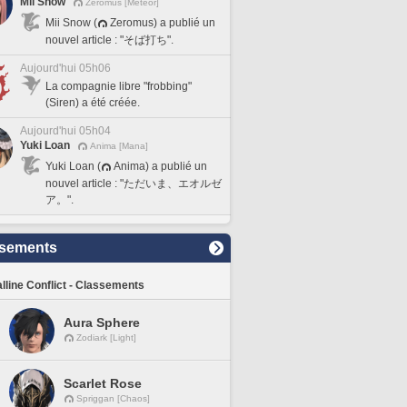
Mii Snow
Zeromus [Meteor]
Mii Snow (
Zeromus) a publié un
nouvel article : "そば打ち".
Aujourd'hui 05h06
La compagnie libre "frobbing"
(Siren) a été créée.
Aujourd'hui 05h04
Yuki Loan
Anima [Mana]
Yuki Loan (
Anima) a publié un
nouvel article : "ただいま、エオルゼ
ア。".
sements
lline Conflict - Classements
Aura Sphere
Zodiark [Light]
Scarlet Rose
Spriggan [Chaos]