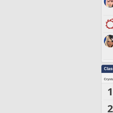
Clas
Crysta
1
2