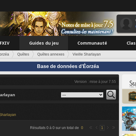
FFXIV
Guides du jeu
Communauté
Cla
orzéa
Quêtes
Quêtes annexes
Vieille Sharlayan
Base de données d'Éorzéa
Version : mise à jour 7.55
harlayan
 Sharlayan
Résultats
0
à
0
sur un total de
0
1