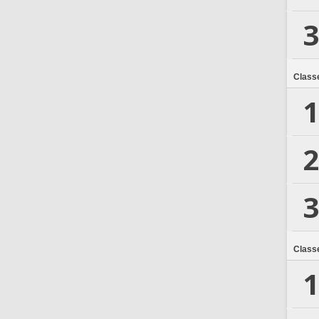
3
Class
1
2
3
Class
1