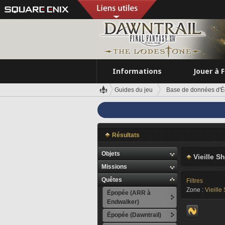
Informations
Jouer à 
Guides du jeu
Base de données d'É
Résultats
Objets
Vieille S
Missions
Quêtes
Filtres
Zone :
Vieille
Épopée (ARR à
Endwalker)
Épopée (Dawntrail)