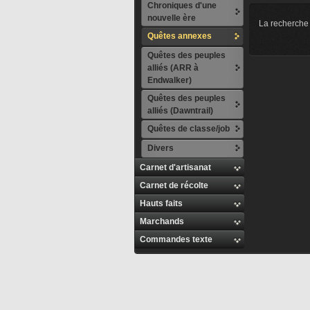
Chroniques d'une
nouvelle ère
La recherche 
Quêtes annexes
Quêtes des peuples
alliés (ARR à
Endwalker)
Quêtes des peuples
alliés (Dawntrail)
Quêtes de classe/job
Divers
Carnet d'artisanat
Carnet de récolte
Hauts faits
Marchands
Commandes texte