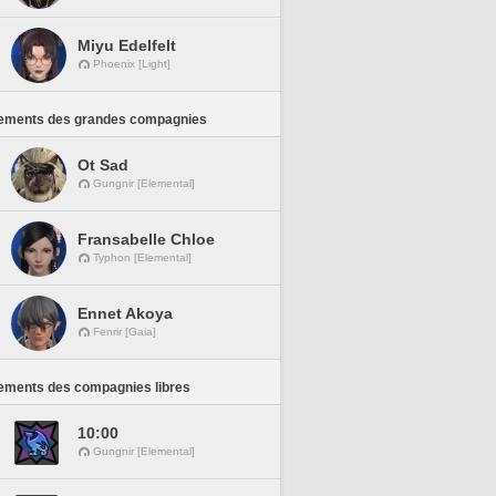
Miyu Edelfelt
Phoenix [Light]
ements des grandes compagnies
Ot Sad
Gungnir [Elemental]
Fransabelle Chloe
Typhon [Elemental]
Ennet Akoya
Fenrir [Gaia]
ements des compagnies libres
10:00
Gungnir [Elemental]