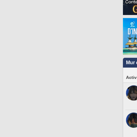
Mur 
Activ