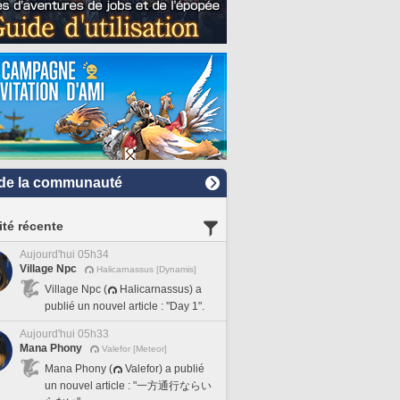
de la communauté
ité récente
Aujourd'hui 05h34
Village Npc
Halicarnassus [Dynamis]
Village Npc (
Halicarnassus) a
publié un nouvel article : "Day 1".
Aujourd'hui 05h33
Mana Phony
Valefor [Meteor]
Mana Phony (
Valefor) a publié
un nouvel article : "一方通行ならい