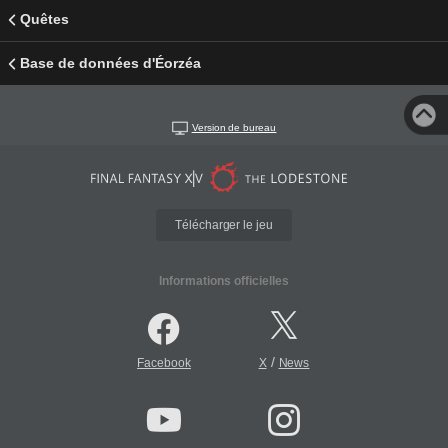
Quêtes
Base de données d'Éorzéa
Version de bureau
Télécharger le jeu
Informations officielles
/
Facebook
X
News