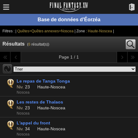
Base de données d'Éorzéa
Filtres : |
Quêtes>Quêtes annexes>Noscea
| Zone :
Haute-Noscea
|
Résultats
(
6
résultat(s))
Page 1 / 1
Le repas de Tanga Tonga
Niv.
23
Haute-Noscea
Noscea
Les restes de Thalaos
Niv.
23
Haute-Noscea
Noscea
L'appel du front
Niv.
34
Haute-Noscea
Noscea