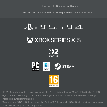
Licence
Règles et politiques
Politique de confidentialité
Politique d'utilisation des cookies
©2026 Sony Interactive Entertainment LLC."PlayStation Family Mark", "PlayStation", "PS5
logo", "PS5", "PS4 logo" and "PS4" are registered trademarks or trademarks of Sony
Interactive Entertainment Inc.
Microsoft, the XBOX Sphere mark, the Series X|S logo and XBOX Series X|S are trademarks
of the Microsoft group of companies.