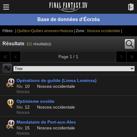
Base de données d'Éorzéa
Filtres : |
Quêtes>Quêtes annexes>Noscea
| Zone :
Noscea occidentale
|
Résultats
(
32
résultat(s))
Page 1 / 1
Opérations de guilde (Limsa Lominsa)
Niv.
10
Noscea occidentale
Noscea
Optimisme ovoïde
Niv.
12
Noscea occidentale
Noscea
Mandataire de Port-aux-Ales
Niv.
15
Noscea occidentale
Noscea