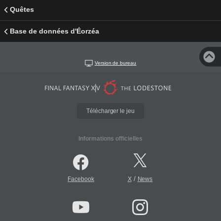
Quêtes
Base de données d'Éorzéa
Version de bureau
Télécharger le jeu
Informations officielles
/
Facebook
X
News