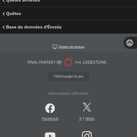
Quêtes annexes
Quêtes
Base de données d'Éorzéa
Version de bureau
Télécharger le jeu
Informations officielles
/
Facebook
X
News