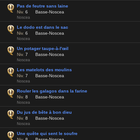
Pas de feutre sans laine
Niv.
6
Basse-Noscea
Noscea
Le dodo est dans le sac
Niv.
6
Basse-Noscea
Noscea
Un potager taupe-à-l'œil
Niv.
7
Basse-Noscea
Noscea
Les matelots des moulins
Niv.
7
Basse-Noscea
Noscea
Rouler les galagos dans la farine
Niv.
8
Basse-Noscea
Noscea
Du jus de bête à bon dieu
Niv.
8
Basse-Noscea
Noscea
Une quête qui sent le soufre
Niv.
8
Basse-Noscea