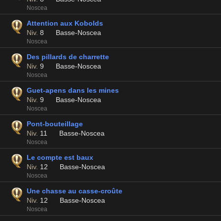
Noscea
Attention aux Kobolds
Niv.
8
Basse-Noscea
Noscea
Des pillards de charrette
Niv.
9
Basse-Noscea
Noscea
Guet-apens dans les mines
Niv.
9
Basse-Noscea
Noscea
Pont-bouteillage
Niv.
11
Basse-Noscea
Noscea
Le compte est baux
Niv.
12
Basse-Noscea
Noscea
Une chasse au casse-croûte
Niv.
12
Basse-Noscea
Noscea