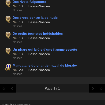
Des rivets fulgurants
Niv.
13
Basse-Noscea
Noscea
Des crocs contre la solitude
Niv.
13
Basse-Noscea
Noscea
De petits touristes indésirables
Niv.
13
Basse-Noscea
Noscea
Un phare qui brûle d'une flamme secrète
Niv.
13
Basse-Noscea
Noscea
Mandataire du chantier naval de Moraby
Niv.
20
Basse-Noscea
Noscea
Page 1 / 1