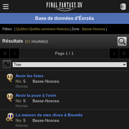
Base de données d'Éorzéa
Filtres : |
Quêtes>Quêtes annexes>Noscea
| Zone :
Basse-Noscea
|
Résultats
(
21
résultat(s))
Page 1 / 1
Avoir les foies
Niv.
5
Basse-Noscea
Noscea
Avoir la puce à l'ovin
Niv.
5
Basse-Noscea
Noscea
La maison de mes rêves à Brumée
Niv.
5
Basse-Noscea
Noscea