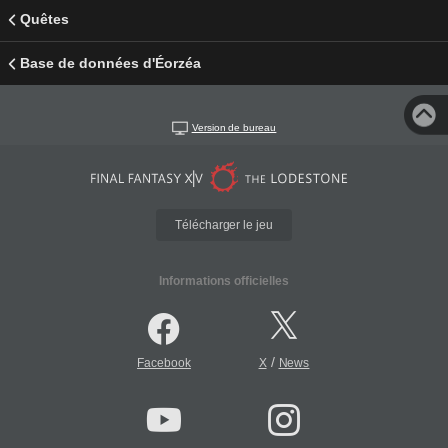
Quêtes
Base de données d'Éorzéa
Version de bureau
Télécharger le jeu
Informations officielles
/
Facebook
X
News