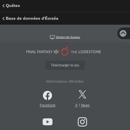
Quêtes
Base de données d'Éorzéa
Version de bureau
Télécharger le jeu
Informations officielles
/
Facebook
X
News