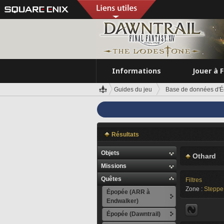
Informations
Jouer à 
Guides du jeu
Base de données d'É
Résultats
Objets
Othard
Missions
Quêtes
Filtres
Zone :
Steppe
Épopée (ARR à
Endwalker)
Épopée (Dawntrail)