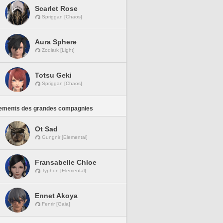
Scarlet Rose
Spriggan [Chaos]
Aura Sphere
Zodiark [Light]
Totsu Geki
Spriggan [Chaos]
ements des grandes compagnies
Ot Sad
Gungnir [Elemental]
Fransabelle Chloe
Typhon [Elemental]
Ennet Akoya
Fenrir [Gaia]