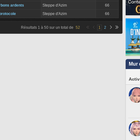
rbons ardents
Steppe d'Azim
66
protocole
Steppe d'Azim
66
Résultats
1
à
50
sur un total de
52
1
2
Mur 
Activ