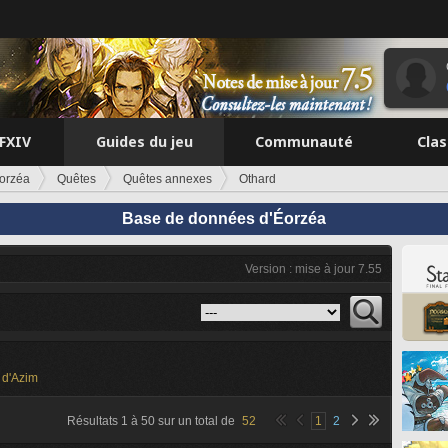
FFXIV
Guides du jeu
Communauté
Cla
orzéa
Quêtes
Quêtes annexes
Othard
Base de données d'Éorzéa
Version : mise à jour 7.55
 d'Azim
Résultats
1
à
50
sur un total de
52
1
2