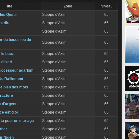
Titre
Zone
Niveau
des Qestir
Steppe d'Azim
65
t dire
Steppe d'Azim
65
Steppe d'Azim
65
er du besoin ou du
Steppe d'Azim
65
 le buuz
Steppe d'Azim
65
 d'Isari
Steppe d'Azim
65
 successeur adarkim
Steppe d'Azim
65
du Ralliement
Steppe d'Azim
65
e bien des mots
Steppe d'Azim
65
ractère
Steppe d'Azim
65
 d'argent...
Steppe d'Azim
65
ce est d'or
Steppe d'Azim
65
a pour un mariage
Steppe d'Azim
65
mber
Steppe d'Azim
65
ur Nigen
Steppe d'Azim
65