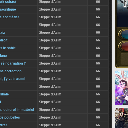
etit cuistot
Steppe d'Azim
66
magnifique
Steppe d'Azim
66
de sot métier
Steppe d'Azim
66
Steppe d'Azim
66
paix
Steppe d'Azim
66
droit
Steppe d'Azim
66
s le sable
Steppe d'Azim
66
 lune
Steppe d'Azim
66
a réincarnation ?
Steppe d'Azim
66
ne correction
Steppe d'Azim
66
i, j'y vais aussi
Steppe d'Azim
66
Steppe d'Azim
66
ribale
Steppe d'Azim
66
l
Steppe d'Azim
66
e culturel immatériel
Steppe d'Azim
66
de poubelles
Steppe d'Azim
66
ntrer
Steppe d'Azim
66