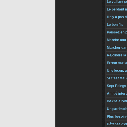
Le vaillant p
Le perdant 
Il n'y a pas 
Le bon fils
Paissez en 
Marche tout 
Marcher dan
Rejoindre la
Erreur sur l
Une leçon, u
Si c'est Mauc
Sept Poings
Amitié intert
Ibakha a l'œi
Un patrimoin
Plus besoin 
Défense d'e