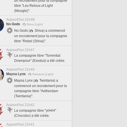
un recrutement pour la compagnie
libre "Les Relous of Light
(Moogle)".
Aujourd'hui 21h48
No Gods
Shiva [Light]
No Gods (
Shiva) a commencé
un recrutement pour la compagnie
libre "Rebel (Shiva)".
Aujourd'hui 21h47
La compagnie libre "Torrential
Downpour" (Exodus) a été créée.
Aujourd'hui 21h44
Maysa Lynx
Twintania [Light]
Maysa Lynx (
Twintania) a
commencé un recrutement pour la
compagnie libre "Aetherdam
(Twintania)".
Aujourd'hui 21h42
La compagnie libre "yrHrH"
(Chocobo) a été créée.
Aujourd'hui 21h41