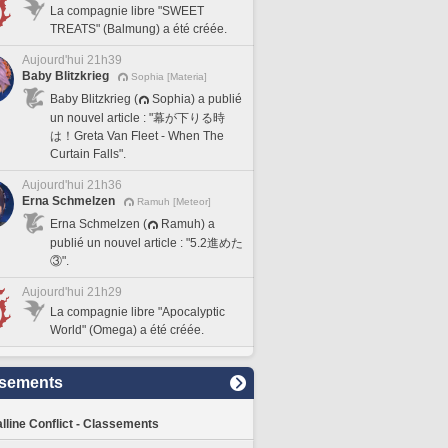
La compagnie libre "SWEET
TREATS" (Balmung) a été créée.
Aujourd'hui 21h39
Baby Blitzkrieg
Sophia [Materia]
Baby Blitzkrieg (
Sophia) a publié
un nouvel article : "幕が下りる時
は！Greta Van Fleet - When The
Curtain Falls".
Aujourd'hui 21h36
Erna Schmelzen
Ramuh [Meteor]
Erna Schmelzen (
Ramuh) a
publié un nouvel article : "5.2進めた
③".
Aujourd'hui 21h29
La compagnie libre "Apocalyptic
World" (Omega) a été créée.
sements
lline Conflict - Classements