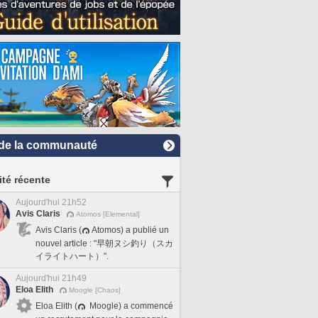
de la communauté
ité récente
Aujourd'hui 21h52
Avis Claris
Atomos [Elemental]
Avis Claris (
Atomos) a publié un
nouvel article : "早朝ヌシ釣り（スカ
イライトハート）".
Aujourd'hui 21h49
Eloa Elith
Moogle [Chaos]
Eloa Elith (
Moogle) a commencé