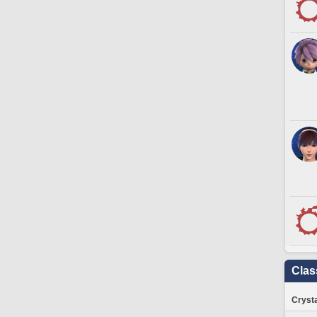
Clas
Crysta