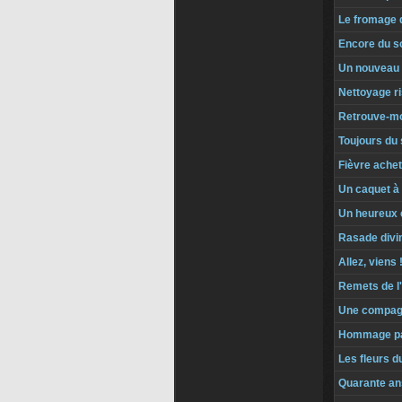
Le fromage 
Encore du s
Un nouveau p
Nettoyage r
Retrouve-mo
Toujours du 
Fièvre ache
Un caquet à 
Un heureux
Rasade divi
Allez, viens 
Remets de l'
Une compag
Hommage pa
Les fleurs 
Quarante an