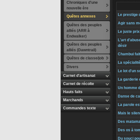
Chroniques d'une
nouvelle ère
Le prestige 
Quêtes annexes
Agir sans mo
Quêtes des peuples
alliés (ARR à
Le juste prix
Endwalker)
L'art d'abus
Quêtes des peuples
désir
alliés (Dawntrail)
Chambui fait
Quêtes de classe/job
La spécialité
Divers
Le lot d'un
Carnet d'artisanat
La garderie 
Carnet de récolte
Un homme d
Hauts faits
Danse de ca
Marchands
La parole est
Commandes texte
Mais le silen
Des matamat
Des os à to
Du souci po