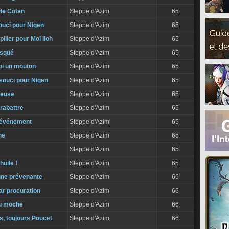
de Cotan
Steppe d'Azim
65
ouci pour Nigen
Steppe d'Azim
65
ilier pour Mol Iloh
Steppe d'Azim
65
isqué
Steppe d'Azim
65
i un mouton
Steppe d'Azim
65
souci pour Nigen
Steppe d'Azim
65
teuse
Steppe d'Azim
65
rabattre
Steppe d'Azim
65
 événement
Steppe d'Azim
65
ne
Steppe d'Azim
65
!
Steppe d'Azim
65
huile !
Steppe d'Azim
65
ne prévenante
Steppe d'Azim
66
r procuration
Steppe d'Azim
66
du moche
Steppe d'Azim
66
s, toujours Poucet
Steppe d'Azim
66