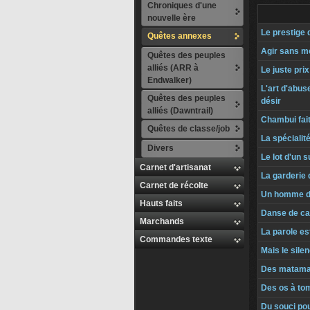
Chroniques d'une
nouvelle ère
Le prestige 
Quêtes annexes
Agir sans mo
Quêtes des peuples
alliés (ARR à
Le juste prix
Endwalker)
L'art d'abus
Quêtes des peuples
désir
alliés (Dawntrail)
Chambui fait
Quêtes de classe/job
La spécialité
Divers
Le lot d'un
Carnet d'artisanat
La garderie 
Carnet de récolte
Un homme d
Hauts faits
Danse de ca
Marchands
La parole est
Commandes texte
Mais le silen
Des matamat
Des os à to
Du souci po