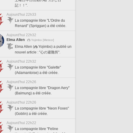
記！！".
Aujourd'hui 22h33
La compagnie libre "L'Ordre du
Renard" (Spriggan) a été créée.
Aujourd'hui 22h32
Elma Allen
Yojimbo [Meteor]
Elma Allen (
Yojimbo) a publié un
nouvel article : "心の避難所".
Aujourd'hui 22h32
La compagnie libre "Galette"
(Adamantoise) a été créée.
Aujourd'hui 22h26
La compagnie libre "Dragon Aery"
(Balmung) a été créée.
Aujourd'hui 22h26
La compagnie libre "Neon Foxes"
(Goblin) a été créée.
Aujourd'hui 22h22
La compagnie libre "Feline