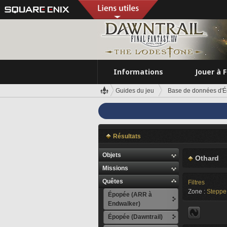
Informations
Jouer à 
Guides du jeu
Base de données d'É
Résultats
Objets
Othard
Missions
Quêtes
Filtres
Zone :
Steppe
Épopée (ARR à
Endwalker)
Épopée (Dawntrail)