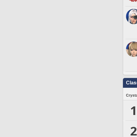
Clas
Crysta
1
2