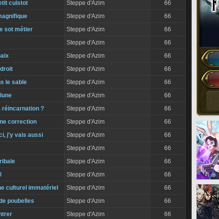
etit cuistot
Steppe d'Azim
66
magnifique
Steppe d'Azim
66
de sot métier
Steppe d'Azim
66
Steppe d'Azim
66
paix
Steppe d'Azim
66
droit
Steppe d'Azim
66
s le sable
Steppe d'Azim
66
 lune
Steppe d'Azim
66
a réincarnation ?
Steppe d'Azim
66
ne correction
Steppe d'Azim
66
i, j'y vais aussi
Steppe d'Azim
66
Steppe d'Azim
66
ribale
Steppe d'Azim
66
l
Steppe d'Azim
66
e culturel immatériel
Steppe d'Azim
66
de poubelles
Steppe d'Azim
66
ntrer
Steppe d'Azim
66