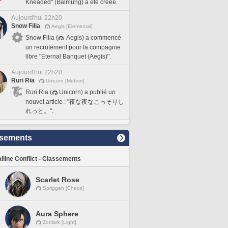
Kneaded" (Balmung) a été créée.
Aujourd'hui 22h20
Snow Filia
Aegis [Elemental]
Snow Filia (
Aegis) a commencé
un recrutement pour la compagnie
libre "Eternal Banquet (Aegis)".
Aujourd'hui 22h20
Ruri Ria
Unicorn [Meteor]
Ruri Ria (
Unicorn) a publié un
nouvel article : "夜な夜なこっそりし
れっと。".
sements
lline Conflict - Classements
Scarlet Rose
Spriggan [Chaos]
Aura Sphere
Zodiark [Light]