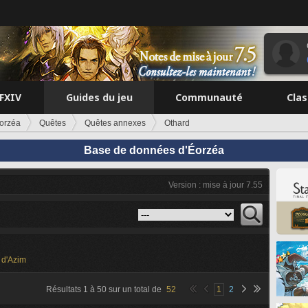
FFXIV
Guides du jeu
Communauté
Cla
orzéa
Quêtes
Quêtes annexes
Othard
Base de données d'Éorzéa
Version : mise à jour 7.55
 d'Azim
Résultats
1
à
50
sur un total de
52
1
2