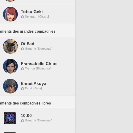
Totsu Geki
Spriggan [Chaos]
ements des grandes compagnies
Ot Sad
Gungnir [Elemental]
Fransabelle Chloe
Typhon [Elemental]
Ennet Akoya
Fenrir [Gaia]
ements des compagnies libres
10:00
Gungnir [Elemental]