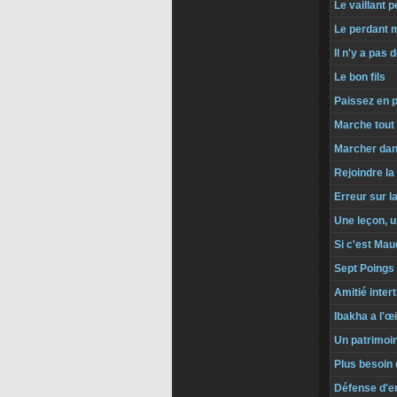
Le vaillant p
Le perdant 
Il n'y a pas 
Le bon fils
Paissez en 
Marche tout 
Marcher dan
Rejoindre la
Erreur sur l
Une leçon, u
Si c'est Mauc
Sept Poings
Amitié intert
Ibakha a l'œi
Un patrimoin
Plus besoin 
Défense d'e