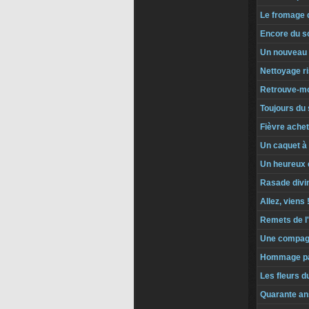
Le fromage 
Encore du s
Un nouveau p
Nettoyage r
Retrouve-mo
Toujours du 
Fièvre ache
Un caquet à 
Un heureux
Rasade divi
Allez, viens 
Remets de l'
Une compag
Hommage pa
Les fleurs 
Quarante an