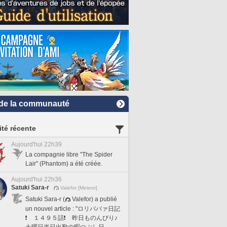
de la communauté
ité récente
Aujourd'hui 22h39
La compagnie libre "The Spider
Lair" (Phantom) a été créée.
Aujourd'hui 22h36
Satuki Sara-r
Valefor [Meteor]
Satuki Sara-r (
Valefor) a publié
un nouvel article : "ロリババァ日記
❗️ １４９５話❗️ 昨日ものんびり♪
土曜日半日出勤の暇つぶし日