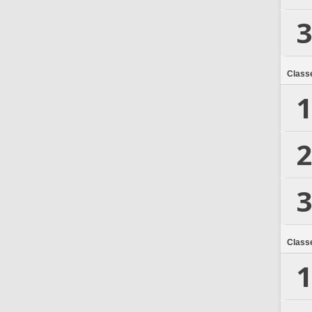
3
Class
1
2
3
Class
1