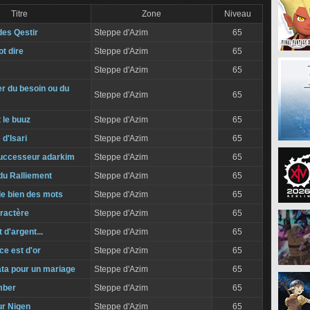
Titre
Zone
Niveau
des Qestir
Steppe d'Azim
65
t dire
Steppe d'Azim
65
Steppe d'Azim
65
er du besoin ou du
Steppe d'Azim
65
 le buuz
Steppe d'Azim
65
 d'Isari
Steppe d'Azim
65
 successeur adarkim
Steppe d'Azim
65
du Ralliement
Steppe d'Azim
65
e bien des mots
Steppe d'Azim
65
ractère
Steppe d'Azim
65
 d'argent...
Steppe d'Azim
65
ce est d'or
Steppe d'Azim
65
a pour un mariage
Steppe d'Azim
65
mber
Steppe d'Azim
65
ur Nigen
Steppe d'Azim
65