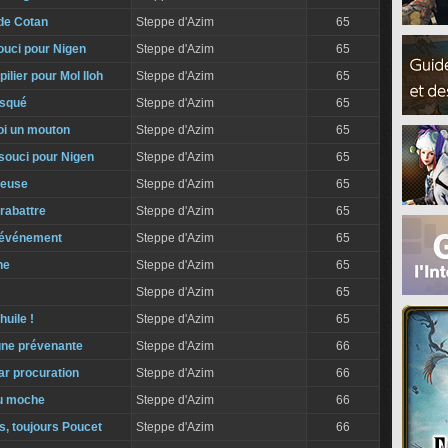
de Cotan
Steppe d'Azim
65
ouci pour Nigen
Steppe d'Azim
65
ilier pour Mol Iloh
Steppe d'Azim
65
isqué
Steppe d'Azim
65
i un mouton
Steppe d'Azim
65
souci pour Nigen
Steppe d'Azim
65
teuse
Steppe d'Azim
65
rabattre
Steppe d'Azim
65
 événement
Steppe d'Azim
65
ne
Steppe d'Azim
65
!
Steppe d'Azim
65
huile !
Steppe d'Azim
65
ne prévenante
Steppe d'Azim
66
r procuration
Steppe d'Azim
66
du moche
Steppe d'Azim
66
s, toujours Poucet
Steppe d'Azim
66