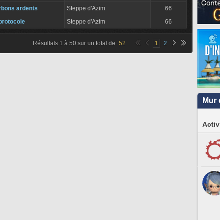
rbons ardents
Steppe d'Azim
66
protocole
Steppe d'Azim
66
Résultats
1
à
50
sur un total de
52
1
2
Mur 
Activ