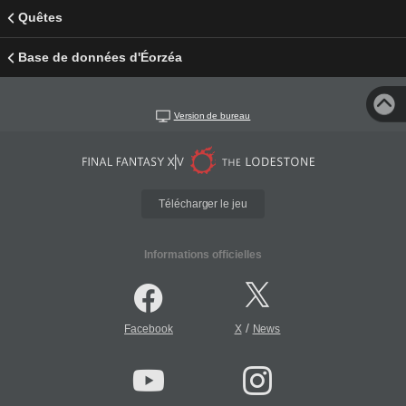
Quêtes
Base de données d'Éorzéa
Version de bureau
Télécharger le jeu
Informations officielles
/
Facebook
X
News