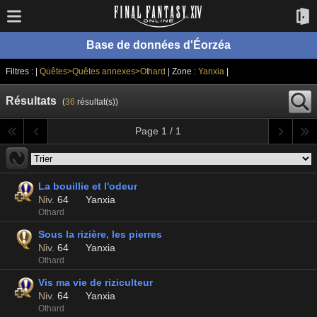
Base de données d'Éorzéa
Filtres : |
Quêtes>Quêtes annexes>Othard
| Zone :
Yanxia
|
Résultats
(
36
résultat(s))
Page 1 / 1
La bouillie et l'odeur
Niv.
64
Yanxia
Othard
Sous la rizière, les pierres
Niv.
64
Yanxia
Othard
Vis ma vie de riziculteur
Niv.
64
Yanxia
Othard