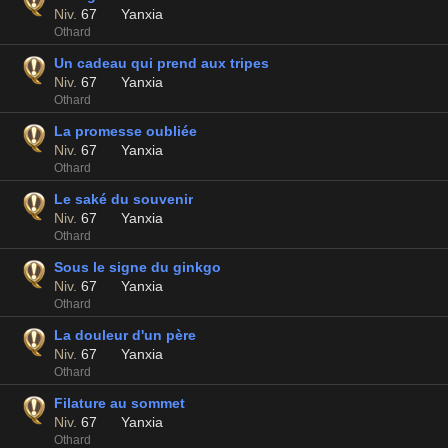
Niv.
67
Yanxia
Othard
Un cadeau qui prend aux tripes
Niv.
67
Yanxia
Othard
La promesse oubliée
Niv.
67
Yanxia
Othard
Le saké du souvenir
Niv.
67
Yanxia
Othard
Sous le signe du ginkgo
Niv.
67
Yanxia
Othard
La douleur d'un père
Niv.
67
Yanxia
Othard
Filature au sommet
Niv.
67
Yanxia
Othard