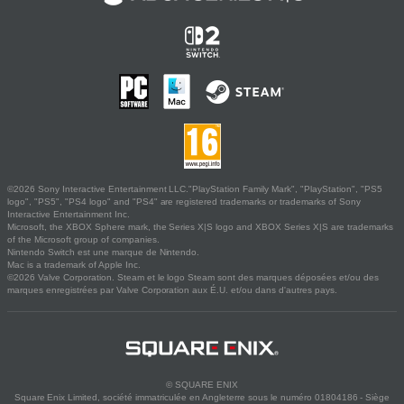
©2026 Sony Interactive Entertainment LLC."PlayStation Family Mark", "PlayStation", "PS5
logo", "PS5", "PS4 logo" and "PS4" are registered trademarks or trademarks of Sony
Interactive Entertainment Inc.
Microsoft, the XBOX Sphere mark, the Series X|S logo and XBOX Series X|S are trademarks
of the Microsoft group of companies.
Nintendo Switch est une marque de Nintendo.
Mac is a trademark of Apple Inc.
©2026 Valve Corporation. Steam et le logo Steam sont des marques déposées et/ou des
marques enregistrées par Valve Corporation aux É.U. et/ou dans d'autres pays.
© SQUARE ENIX
Square Enix Limited, société immatriculée en Angleterre sous le numéro 01804186 - Siège