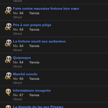
Othard
Faire contre mauvaise fortune bon cœur
Niv.
64
Yanxia
Othard
Pris à son propre piège
Niv.
64
Yanxia
Othard
La fortune sourit aux audacieux
Niv.
64
Yanxia
Othard
Quiproquo
Niv.
64
Yanxia
Othard
Marché conclu
Niv.
64
Yanxia
Othard
Informateurs incognito
Niv.
67
Yanxia
Othard
La légende du lac aux Prismes