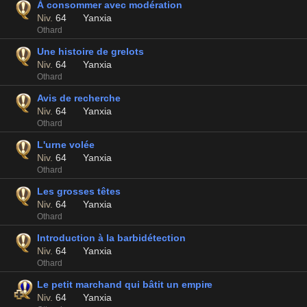
À consommer avec modération
Niv.
64
Yanxia
Othard
Une histoire de grelots
Niv.
64
Yanxia
Othard
Avis de recherche
Niv.
64
Yanxia
Othard
L'urne volée
Niv.
64
Yanxia
Othard
Les grosses têtes
Niv.
64
Yanxia
Othard
Introduction à la barbidétection
Niv.
64
Yanxia
Othard
Le petit marchand qui bâtit un empire
Niv.
64
Yanxia