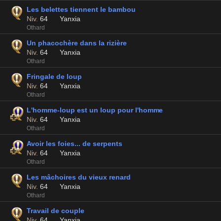
Les belettes tiennent le bambou
Niv.
64
Yanxia
Othard
Un phacochère dans la rizière
Niv.
64
Yanxia
Othard
Fringale de loup
Niv.
64
Yanxia
Othard
L'homme-loup est un loup pour l'homme
Niv.
64
Yanxia
Othard
Avoir les foies... de serpents
Niv.
64
Yanxia
Othard
Les mâchoires du vieux renard
Niv.
64
Yanxia
Othard
Travail de couple
Niv.
64
Yanxia