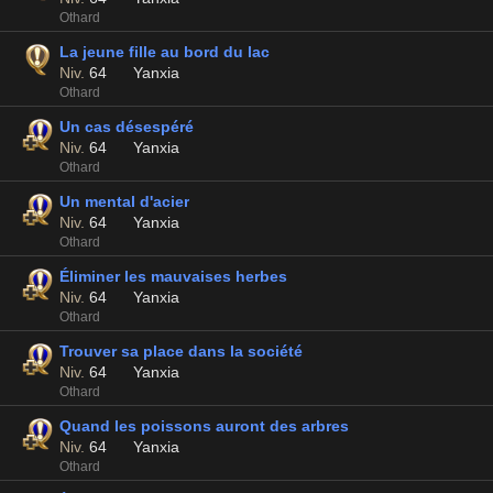
Othard
La jeune fille au bord du lac
Niv.
64
Yanxia
Othard
Un cas désespéré
Niv.
64
Yanxia
Othard
Un mental d'acier
Niv.
64
Yanxia
Othard
Éliminer les mauvaises herbes
Niv.
64
Yanxia
Othard
Trouver sa place dans la société
Niv.
64
Yanxia
Othard
Quand les poissons auront des arbres
Niv.
64
Yanxia
Othard