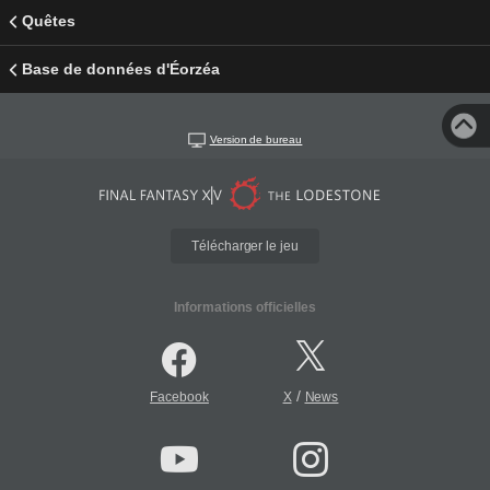
Quêtes
Base de données d'Éorzéa
Version de bureau
Télécharger le jeu
Informations officielles
/
Facebook
X
News