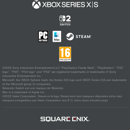
©2026 Sony Interactive Entertainment LLC."PlayStation Family Mark", "PlayStation", "PS5
logo", "PS5", "PS4 logo" and "PS4" are registered trademarks or trademarks of Sony
Interactive Entertainment Inc.
Microsoft, the XBOX Sphere mark, the Series X|S logo and XBOX Series X|S are trademarks
of the Microsoft group of companies.
Nintendo Switch est une marque de Nintendo.
Mac is a trademark of Apple Inc.
©2026 Valve Corporation. Steam et le logo Steam sont des marques déposées et/ou des
marques enregistrées par Valve Corporation aux É.U. et/ou dans d'autres pays.