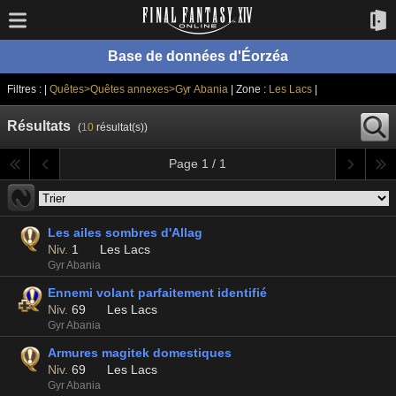
Base de données d'Éorzéa
Filtres : |
Quêtes>Quêtes annexes>Gyr Abania
| Zone :
Les Lacs
|
Résultats
(
10
résultat(s))
Page 1 / 1
Les ailes sombres d'Allag
Niv.
1
Les Lacs
Gyr Abania
Ennemi volant parfaitement identifié
Niv.
69
Les Lacs
Gyr Abania
Armures magitek domestiques
Niv.
69
Les Lacs
Gyr Abania