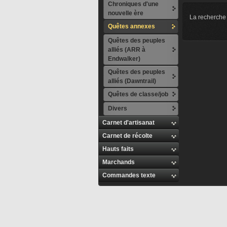
Chroniques d'une
nouvelle ère
La recherche 
Quêtes annexes
Quêtes des peuples
alliés (ARR à
Endwalker)
Quêtes des peuples
alliés (Dawntrail)
Quêtes de classe/job
Divers
Carnet d'artisanat
Carnet de récolte
Hauts faits
Marchands
Commandes texte