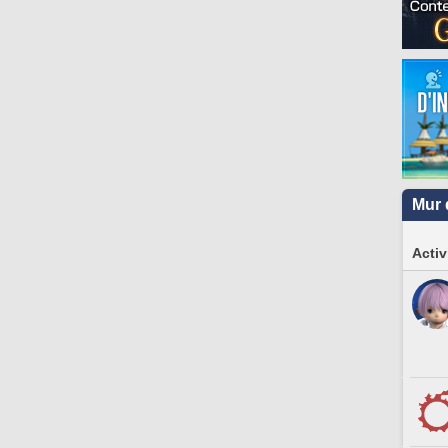
Mur 
Activ