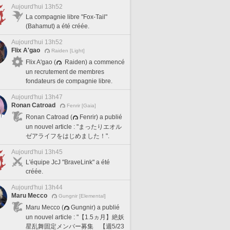
Aujourd'hui 13h52
La compagnie libre "Fox-Tail"
(Bahamut) a été créée.
Aujourd'hui 13h52
Flix A'gao
Raiden [Light]
Flix A'gao (
Raiden) a commencé
un recrutement de membres
fondateurs de compagnie libre.
Aujourd'hui 13h47
Ronan Catroad
Fenrir [Gaia]
Ronan Catroad (
Fenrir) a publié
un nouvel article : "まったりエオル
ゼアライフをはじめました！".
Aujourd'hui 13h45
L'équipe JcJ "BraveLink" a été
créée.
Aujourd'hui 13h44
Maru Mecco
Gungnir [Elemental]
Maru Mecco (
Gungnir) a publié
un nouvel article : "【1.5ヵ月】絶妖
星乱舞固定メンバー募集 【週5/23