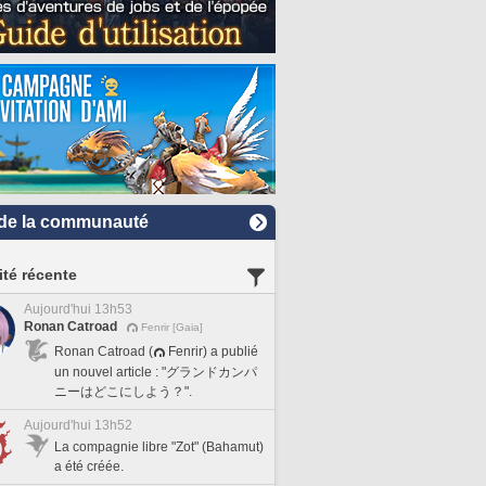
de la communauté
ité récente
Aujourd'hui 13h53
Ronan Catroad
Fenrir [Gaia]
Ronan Catroad (
Fenrir) a publié
un nouvel article : "グランドカンパ
ニーはどこにしよう？".
Aujourd'hui 13h52
La compagnie libre "Zot" (Bahamut)
a été créée.