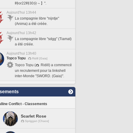
時or22時30分～】".
Aujourd'hui 13h44
La compagnie libre "nijntje"
(Anima) a été créée.
Aujourd'hui 13h42
La compagnie libre "sdgg" (Tiamat)
a été créée.
Aujourd'hui 13h40
Topco Topu
Ridill [Gaia]
Topco Topu (
Ridill) a commencé
un recrutement pour la linkshell
inter-Monde "SWORD. (Gaia)".
sements
lline Conflict - Classements
Scarlet Rose
Spriggan [Chaos]