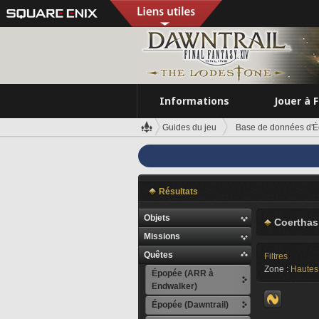
Informations
Jouer à 
Guides du jeu
Base de données d'É
Résultats
Objets
Coerthas
Missions
Quêtes
Filtres
Zone :
Hautes 
Épopée (ARR à
Endwalker)
Épopée (Dawntrail)