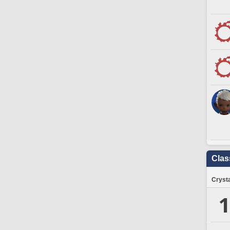
Clas
Crysta
1