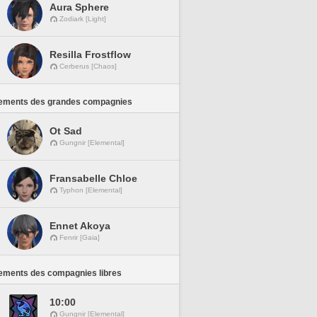
Aura Sphere
Zodiark [Light]
Resilla Frostflow
Cerberus [Chaos]
ements des grandes compagnies
Ot Sad
Gungnir [Elemental]
Fransabelle Chloe
Typhon [Elemental]
Ennet Akoya
Fenrir [Gaia]
ements des compagnies libres
10:00
Gungnir [Elemental]