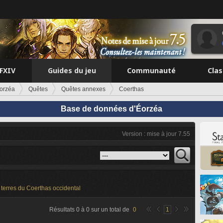
FFXIV
Guides du jeu
Communauté
Cla
orzéa
Quêtes
Quêtes annexes
Coerthas
Base de données d'Éorzéa
Version : mise à jour 7.55
terres du Coerthas occidental
Résultats
0
à
0
sur un total de
0
1